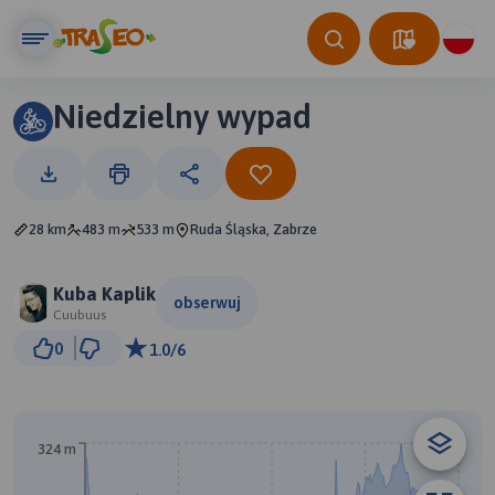
Niedzielny wypad
28 km
483 m
533 m
Ruda Śląska, Zabrze
Kuba Kaplik
obserwuj
Cuubuus
2 km
0
1.0/6
© Traseo Map
© OpenMapTiles
© OpenStreetMap contributors
324 m