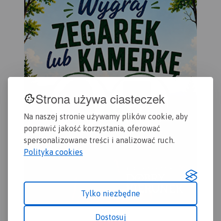
za
gra
Mie
wyb
par
por
par
wię
ob
Strona używa ciasteczek
UN
ję
Na naszej stronie używamy plików cookie, aby
an
sło
poprawić jakość korzystania, oferować
Map
spersonalizowane treści i analizować ruch.
- s
Polityka cookies
Sło
- 
au
eks
Tylko niezbędne
- pl
- s
Dostosuj
- i