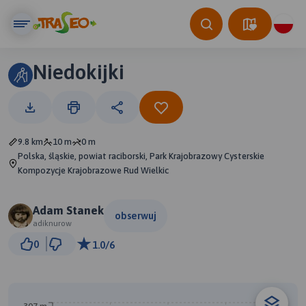
Niedokijki
9.8 km
10 m
0 m
Polska, śląskie, powiat raciborski, Park Krajobrazowy Cysterskie
Kompozycje Krajobrazowe Rud Wielkic
Adam Stanek
obserwuj
adiknurow
1 km
0
1.0/6
© Traseo Map
© OpenMapTiles
© OpenStreetMap contributors