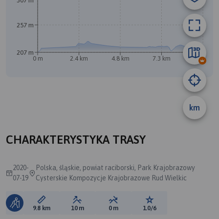
307 m
257 m
207 m
0 m
2.4 km
4.8 km
7.3 km
9.7 km
km
B
A
CHARAKTERYSTYKA TRASY
2020-
Polska, śląskie, powiat raciborski, Park Krajobrazowy
07-19
Cysterskie Kompozycje Krajobrazowe Rud Wielkic
Długość trasy:
Suma przewyższeń:
Suma spadków:
Ocena trasy:
9.8 km
10 m
0 m
1.0/6