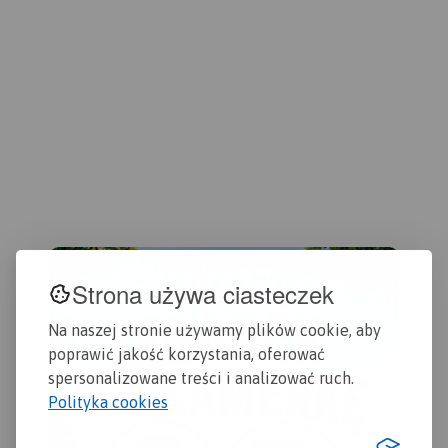
Szczególnie atrakcyjne
chr
miejsca zaznaczono żółtą
mie
ramką. Podano aktualne
naz
przebiegi szlaków pieszych,
Pod
rowerowych i
szl
dydaktycznych, łącznie z
row
kilometrażem.
Strona używa ciasteczek
Na naszej stronie używamy plików cookie, aby
poprawić jakość korzystania, oferować
spersonalizowane treści i analizować ruch.
Polityka cookies