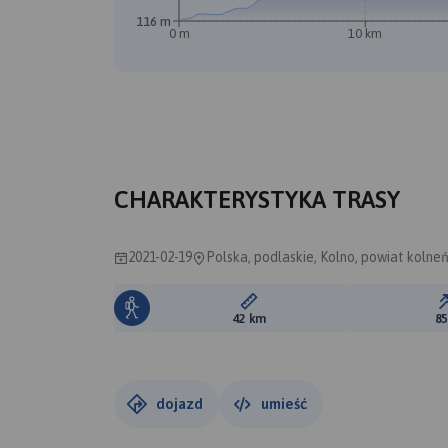
116 m
0 m
10 km
CHARAKTERYSTYKA TRASY
2021-02-19
Polska, podlaskie, Kolno, powiat kolneń
Długość trasy:
42 km
8
dojazd
umieść