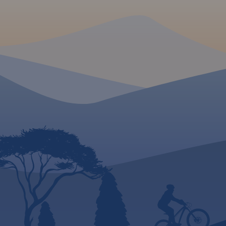
unikalnym ukształtowaniu
terenu i dużym
nagromadzeniem zabytków
historycznych. Niniejsze
wydawnictwo to ogólna mapa
poglądowa rozległego
obszaru, jakim są Warmia i
Mazury. Dedykowana jest
zwłaszcza turystom
zmotoryzowanym.
Przedstawiono na niej aktualną
sieć dróg, wybraną bazę
noclegową oraz propozycje
najciekawszych atrakcji
regionu. Wśród nich znajdują
się: zamki, pałace, kościoły,
muzea, zabytki techniki,
obiekty militarne, cuda
przyrody, wyróżniające się
miejsca widokowe i
panoramy. Mapę offline można
zakupić w aplikacji Traseo na