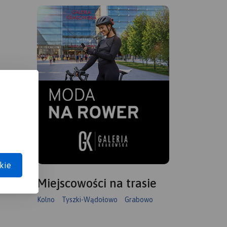
kie
Miejscowości na trasie
Kolno
Tyszki-Wądołowo
Grabowo