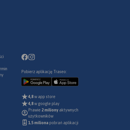
ci
rmin
Pobierz aplikację Traseo:
ny
4,8
w app store
4,8
w google play
Prawie
2 miliony
aktywnych
użytkowników
1.5 miliona
pobrań aplikacji