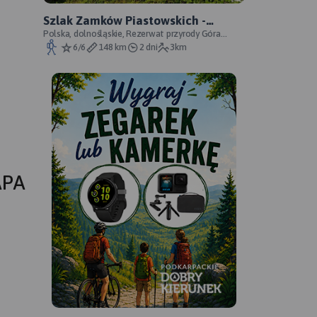
Szlak Zamków Piastowskich -
oficjalny przebieg
Polska, dolnośląskie, Rezerwat przyrody Góra
Choina, Zagórze Śląskie, powiat wałbrzyski
6/6
148 km
2 dni
3km
APA