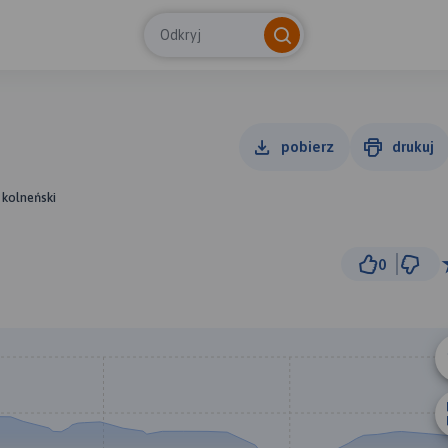
Odkryj
pobierz
drukuj
 kolneński
0
5 km
© Traseo Map
© OpenMapTiles
© OpenStreetMap cont