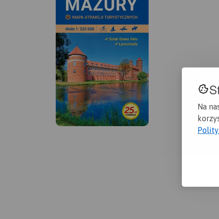
S
Na na
korzys
Polit