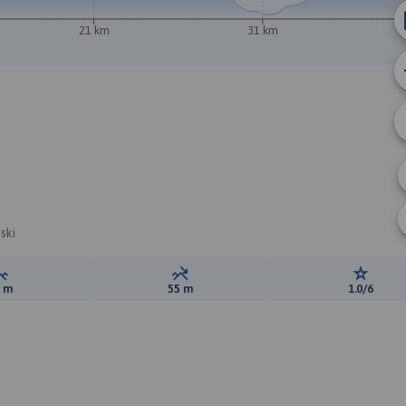
21 km
31 km
B
ski
Suma przewyższeń:
Suma spadków:
Ocena t
5 m
55 m
1.0/6