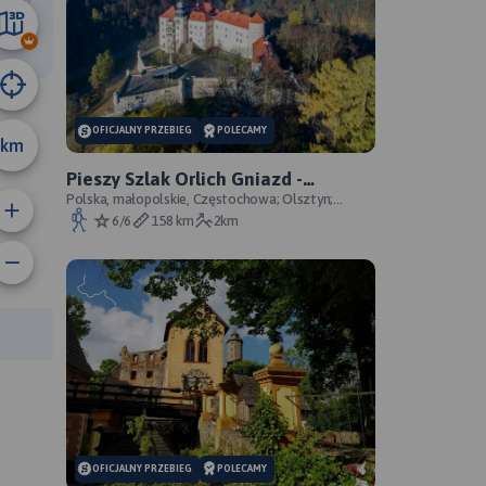
42 km
OFICJALNY PRZEBIEG
POLECAMY
km
Pieszy Szlak Orlich Gniazd -
oficjalny przebieg szlaku
Polska, małopolskie, Częstochowa; Olsztyn;
Mirów; Bobolice; Morsko; Ogrodzieniec; Pilica;
6/6
158 km
2km
Smoleń; By
rasy:
OFICJALNY PRZEBIEG
POLECAMY