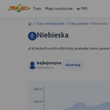
Trasy
Mapy turystyczne
PRO
Trasy turystyczne
Trasy piesze
Niebieska
Niebieska
42 km
85 m
55 m
Polska, podlaskie, Kolno, powiat
kajkojustyna
obserwuj
kajkojustyna
216 m
166 m
A