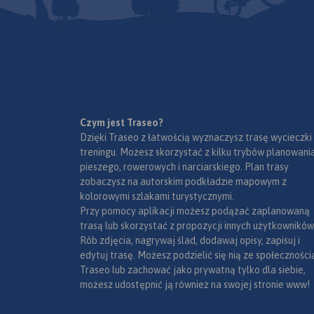
urządzenia mobilne.
Rok
wydania 2022
Czym jest Traseo?
Dzięki Traseo z łatwością wyznaczysz trasę wycieczki
treningu. Możesz skorzystać z kilku trybów planowania
pieszego, rowerowych i narciarskiego. Plan trasy
zobaczysz na autorskim podkładzie mapowym z
kolorowymi szlakami turystycznymi.
Przy pomocy aplikacji możesz podążać zaplanowaną
trasą lub skorzystać z propozycji innych użytkowników
Rób zdjęcia, nagrywaj ślad, dodawaj opisy, zapisuj i
edytuj trasę. Możesz podzielić się nią ze społeczności
Traseo lub zachować jako prywatną tylko dla siebie,
możesz udostępnić ją również na swojej stronie www!