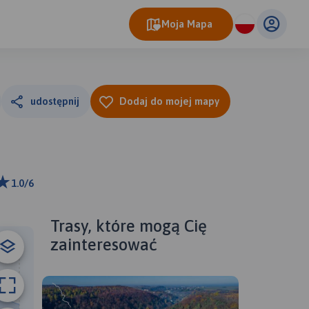
Moja Mapa
udostępnij
Dodaj do mojej mapy
1.0/6
ributors
Trasy, które mogą Cię
zainteresować