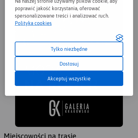
Na naszej stronie używamy plików cookie, aby
poprawić jakość korzystania, oferować
spersonalizowane treści i analizować ruch.
Polityka cookies
Tylko niezbędne
MAP
Dostosuj
APL
Akceptuj wszystkie
Map
zre
(VI
- z
- S
pol
- i
(lo
Miejscowości na trasie