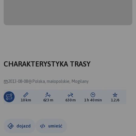
CHARAKTERYSTYKA TRASY
2013-08-08
Polska, małopolskie, Mogilany
Długość trasy:
Suma przewyższeń:
Suma spadków:
Średni czas potrzebny 
Ocena tras
10 km
623 m
630 m
1 h 40 min
1.2/6
dojazd
umieść