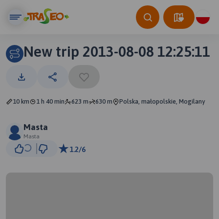
New trip 2013-08-08 12:25:11
10 km
1 h 40 min
623 m
630 m
Polska, małopolskie, Mogilany
Masta
Masta
1.2/6