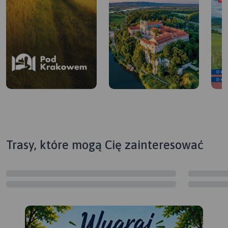
Trasy, które mogą Cię zainteresować
Pod Krakowem
Lokalna Organizacja
Turystyczna Powiatu
Krakowskiego „Pod
Planując wycieczki w