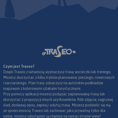
ter
poz
wye
szl
row
row
map
obo
dla
zac
szc
nas
Czym jest Traseo?
dłu
Dzięki Traseo z łatwością wyznaczysz trasę wycieczki lub treningu.
row
Możesz skorzystać z kilku trybów planowania: pieszego, rowerowych
tre
i narciarskiego. Plan trasy zobaczysz na autorskim podkładzie
moż
mapowym z kolorowymi szlakami turystycznymi.
Tra
Przy pomocy aplikacji możesz podążać zaplanowaną trasą lub
mob
skorzystać z propozycji innych użytkowników. Rób zdjęcia, nagrywaj
ślad, dodawaj opisy, zapisuj i edytuj trasę. Możesz podzielić się nią
ze społecznością Traseo lub zachować jako prywatną tylko dla
siebie, możesz udostępnić ją również na swojej stronie www!