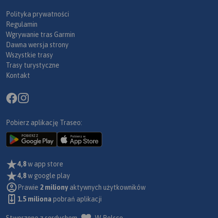
Polityka prywatności
Regulamin
Wgrywanie tras Garmin
Dawna wersja strony
Wszystkie trasy
Trasy turystyczne
Kontakt
Pobierz aplikację Traseo:
4,8
w app store
4,8
w google play
Prawie
2 miliony
aktywnych użytkowników
1.5 miliona
pobrań aplikacji
Stworzone z serduchem
W Polsce