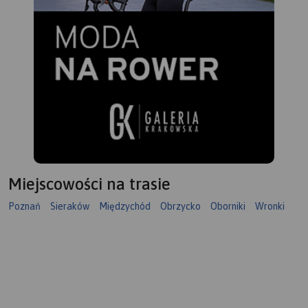
Miejscowości na trasie
Poznań
Sieraków
Międzychód
Obrzycko
Oborniki
Wronki