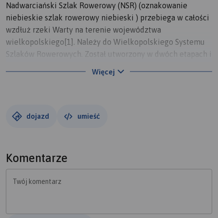
Nadwarciański Szlak Rowerowy (NSR) (oznakowanie
niebieskie szlak rowerowy niebieski ) przebiega w całości
wzdłuż rzeki Warty na terenie województwa
wielkopolskiego[1]. Należy do Wielkopolskiego Systemu
Szlaków Rowerowych. Został utworzony w dwóch etapach i
tak też jest dzielony:
Więcej
odcinek wschodni, oznakowany w 2005 roku. Liczy 250 km
od Poznania do zbiornika Jeziorsko;
odcinek zachodni, oznakowany w 2009 roku. Liczy 122 km
od Poznania do Międzychodu;
dojazd
umieść
Ponieważ w momencie powstania odcinka wschodniego,
odcinek zachodni nie był jeszcze planowany, stąd część
Komentarze
publikacji mianem Nadwarciańskiego Szlaku Rowerowego
określa tylko jego wschodnią część.
Twój komentarz
Za punkt początkowy obu odcinków można przyjąć
Poznański Węzeł Rowerowy znajdujący się na brzegu