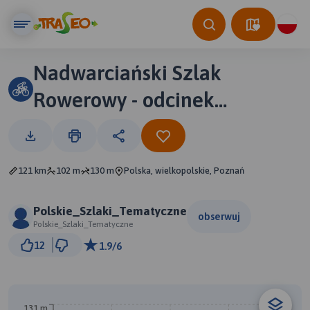
Nadwarciański Szlak
Rowerowy - odcinek
zachodni
121 km
102 m
130 m
Polska, wielkopolskie, Poznań
Polskie_Szlaki_Tematyczne
obserwuj
Polskie_Szlaki_Tematyczne
10 km
12
1.9/6
© Traseo Map
© OpenMapTiles
© OpenStreetMap contributors
131 m