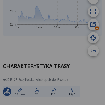
81 m
B
31 m
0 m
30 km
60 km
90 km
120 km
A
km
CHARAKTERYSTYKA TRASY
2013-07-26
Polska, wielkopolskie, Poznań
Długość trasy:
Suma przewyższeń:
Suma spadków:
Ocena trasy:
121 km
102 m
130 m
1.9/6