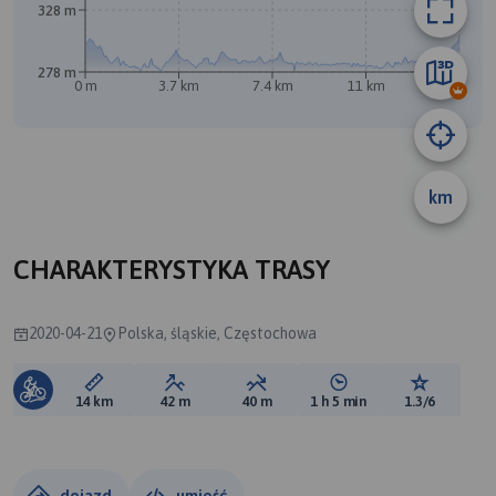
328 m
278 m
0 m
3.7 km
7.4 km
11 km
14 km
km
CHARAKTERYSTYKA TRASY
2020-04-21
Polska, śląskie, Częstochowa
Długość trasy:
Suma przewyższeń:
Suma spadków:
Średni czas potrzebny 
Ocena tras
14 km
42 m
40 m
1 h 5 min
1.3/6
dojazd
umieść