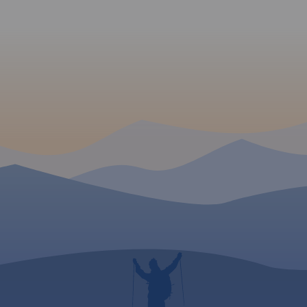
rozwiązania podziału trasy
szlaku na etapy dzienne,
wskazując miejscowości
wraz z listą noclegów, gdzie
najlepiej zrobić odpoczynek.
Mając na uwadze
nastawienie i możliwości
kondycyjne rowerzystów - od
sportowego po zupełnie
rekreacyjną turystykę
rowerową-
zaproponowaliśmy do
wyboru podział trasy na: 2-3-
4-5 etapów
dziennych. Mapę offline
można zakupić w aplikacji
Traseo na urządzenia
mobilne.
Rok wydania 2020