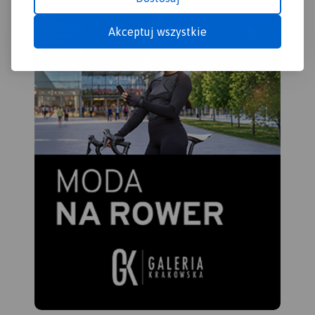
szlaku wzbogacają
oczywiście treści
Akceptuj wszystkie
krajoznawcze, wplatane w
opis szlaku zgodnie z
kierunkiem poruszania się
rowerzystów. Całość trasy
została podzielona na 13
arkuszy map (plus
powiększenie fragmentu
trasy w rejonie Złotego
Potoku), tworzących jakby
umowne odcinki. Przy czym
podział ten wynika
wyłącznie z zasięgu
poszczególnych arkuszy, i
nie należy go kojarzyć z
realnymi etapami przejazdu.
Żeby ułatwić czytanie mapy,
poszczególne arkusze map
zostały tak poobracane, aby
były ułożone przed
użytkownikiem zgodnie z