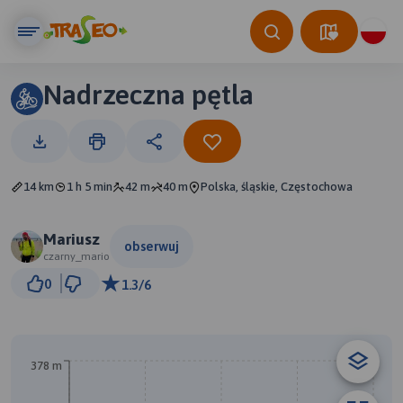
Nadrzeczna pętla
14 km
1 h 5 min
42 m
40 m
Polska, śląskie, Częstochowa
Mariusz
obserwuj
czarny_mario
1 km
0
1.3/6
© Traseo Map
© OpenMapTiles
© OpenStreetMap contributors
A
B
378 m