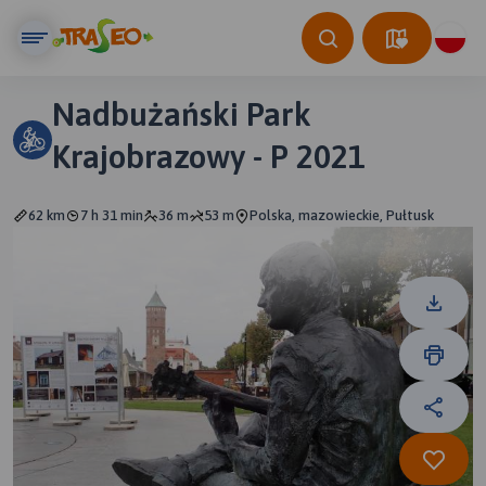
Nadbużański Park
Krajobrazowy - P 2021
62 km
7 h 31 min
36 m
53 m
Polska, mazowieckie, Pułtusk