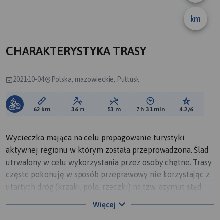
km
CHARAKTERYSTYKA TRASY
2021-10-04
Polska, mazowieckie, Pułtusk
Długość trasy:
Suma przewyższeń:
Suma spadków:
Średni czas potrzebny 
Ocena tras
62 km
36 m
53 m
7 h 31 min
4.2/6
Wycieczka mająca na celu propagowanie turystyki
aktywnej regionu w którym została przeprowadzona. Ślad
utrwalony w celu wykorzystania przez osoby chętne. Trasy
często pokonuję w sposób przeprawowy nie korzystając z
utartych dróg (krzaki, pola, rzeczki) na tzw. azymut stąd
mogą występować problemy z przebieżnością dla
Więcej
"normalnego" turysty:)