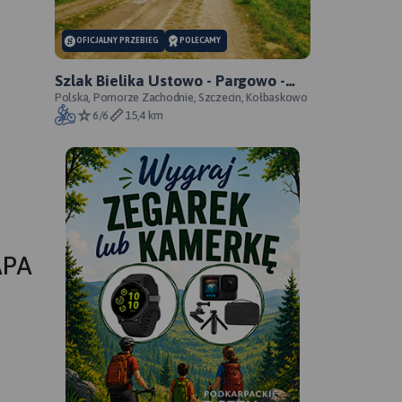
OFICJALNY PRZEBIEG
POLECAMY
Szlak Bielika Ustowo - Pargowo -
przebieg oficjalny
Polska, Pomorze Zachodnie, Szczecin, Kołbaskowo
6/6
15,4 km
APA