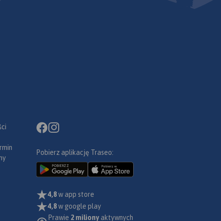
ci
rmin
Pobierz aplikację Traseo:
ny
4,8
w app store
4,8
w google play
Prawie
2 miliony
aktywnych