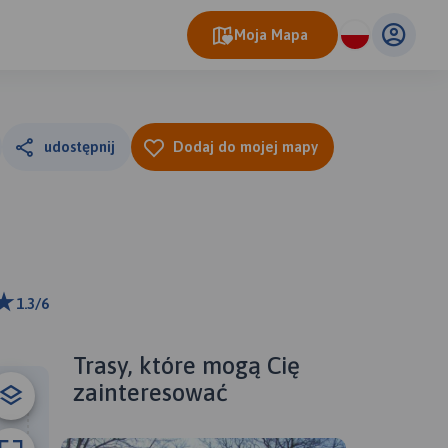
Moja Mapa
udostępnij
Dodaj do mojej mapy
1.3/6
ributors
Trasy, które mogą Cię
zainteresować