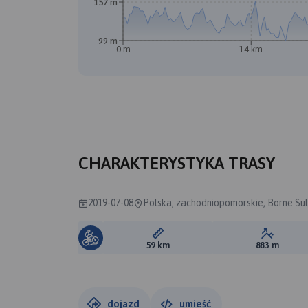
157 m
99 m
0 m
14 km
CHARAKTERYSTYKA TRASY
2019-07-08
Polska, zachodniopomorskie, Borne Sul
Długość trasy:
Suma prz
59 km
883 m
dojazd
umieść