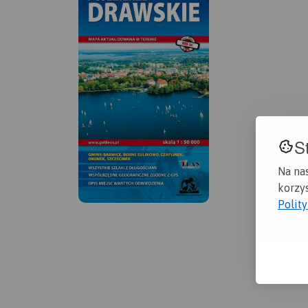
S
Na na
korzys
Polit