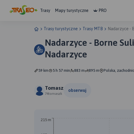
Trasy
Mapy turystyczne
PRO
Trasy turystyczne
Trasy MTB
Nadarzyce - 
Nadarzyce - Borne Sul
Nadarzyce
59 km
5 h 57 min
883 m
895 m
Polska, zachodni
Tomasz
obserwuj
74tomaszk
215 m