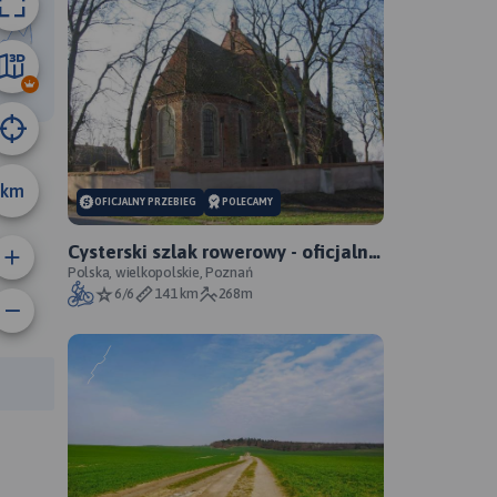
59 km
km
OFICJALNY PRZEBIEG
POLECAMY
Cysterski szlak rowerowy - oficjalny
przebieg
Polska, wielkopolskie, Poznań
6/6
141 km
268m
anie trasy:
a trasy: