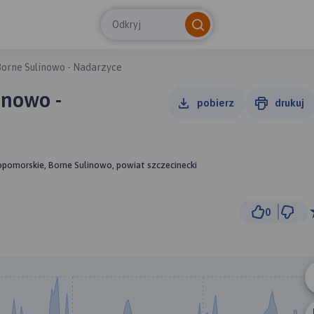
Odkryj
Borne Sulinowo - Nadarzyce
inowo -
pobierz
drukuj
opomorskie, Borne Sulinowo, powiat szczecinecki
0
5 km
© Traseo Map
© OpenMapTiles
© OpenStreetMap cont
A
B