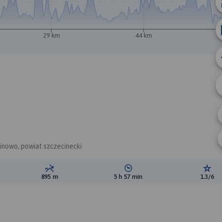
29 km
44 km
inowo, powiat szczecinecki
ewyższeń:
Suma spadków:
Średni czas potrzebny na pokon
Ocen
895 m
5 h 57 min
1.3/6