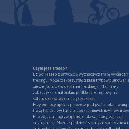
Czym jest Traseo?
Dzięki Traseo z łatwością wyznaczysz trasę wycieczki
treningu. Możesz skorzystać z kilku trybów planowania
pieszego, rowerowych i narciarskiego. Plan trasy
zobaczysz na autorskim podkładzie mapowym z
kolorowymi szlakami turystycznymi.
Przy pomocy aplikacji możesz podążać zaplanowaną
trasą lub skorzystać z propozycji innych użytkowników
Rób zdjęcia, nagrywaj ślad, dodawaj opisy, zapisuj i
edytuj trasę. Możesz podzielić się nią ze społeczności
Traseo lub zachować jako prywatną tylko dla siebie,