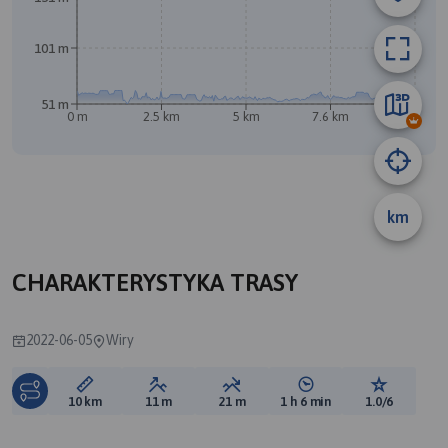
101 m
51 m
0 m
2.5 km
5 km
7.6 km
10 km
km
A
CHARAKTERYSTYKA TRASY
2022-06-05
Wiry
Długość trasy:
Suma przewyższeń:
Suma spadków:
Średni czas potrzebny 
Ocena tras
10 km
11 m
21 m
1 h 6 min
1.0/6