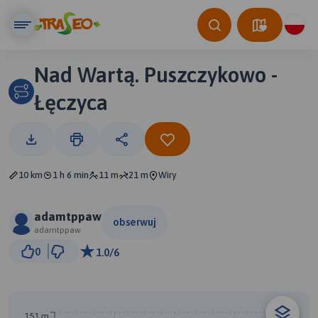
Nad Wartą. Puszczykowo -
Łęczyca
10 km
1 h 6 min
11 m
21 m
Wiry
adamtppaw
obserwuj
adamtppaw
1 km
0
1.0/6
© Traseo Map
© OpenMapTiles
© OpenStreetMap contributors
B
151 m