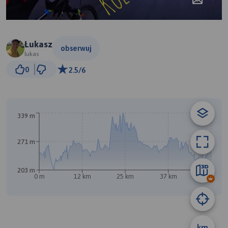
Łukasz
obserwuj
lukas
3 km
0
2.5/6
© Traseo Map
© OpenMapTiles
© OpenStreetMap contributors
339 m
271 m
203 m
0 m
12 km
25 km
37 km
50 km
km