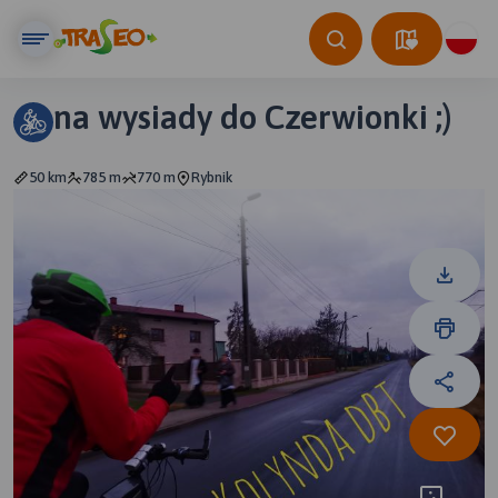
na wysiady do Czerwionki ;)
50 km
785 m
770 m
Rybnik