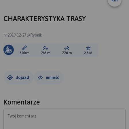
A
B
CHARAKTERYSTYKA TRASY
2019-12-27
Rybnik
Długość trasy:
Suma przewyższeń:
Suma spadków:
Ocena trasy:
50 km
785 m
770 m
2.5/6
dojazd
umieść
Komentarze
Twój komentarz