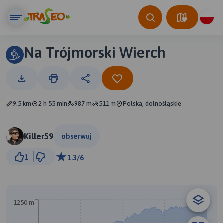
Na Trójmorski Wierch
9.5 km
2 h 55 min
987 m
511 m
Polska, dolnośląskie
Killer59
obserwuj
2 km
1
1.3/6
© Traseo Map
© OpenMapTiles
© OpenStreetMap contributors
A
1250 m