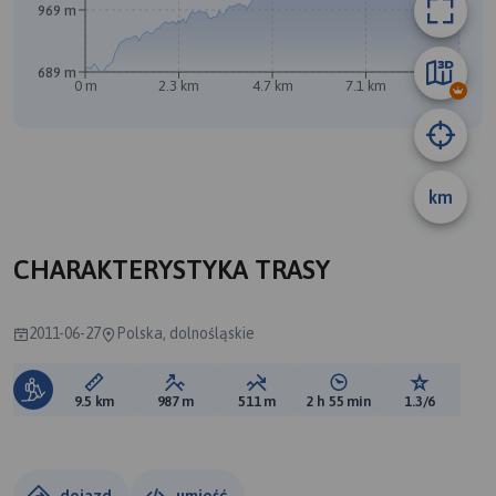
969 m
689 m
0 m
2.3 km
4.7 km
7.1 km
9.5 km
km
B
CHARAKTERYSTYKA TRASY
2011-06-27
Polska, dolnośląskie
Długość trasy:
Suma przewyższeń:
Suma spadków:
Średni czas potrzebny 
Ocena tras
9.5 km
987 m
511 m
2 h 55 min
1.3/6
dojazd
umieść