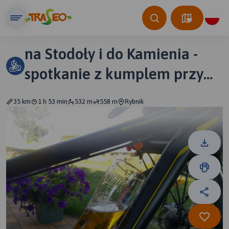
na Stodoły i do Kamienia -
spotkanie z kumplem przy
napoju izotonicznym ;)
35 km
1 h 53 min
532 m
558 m
Rybnik