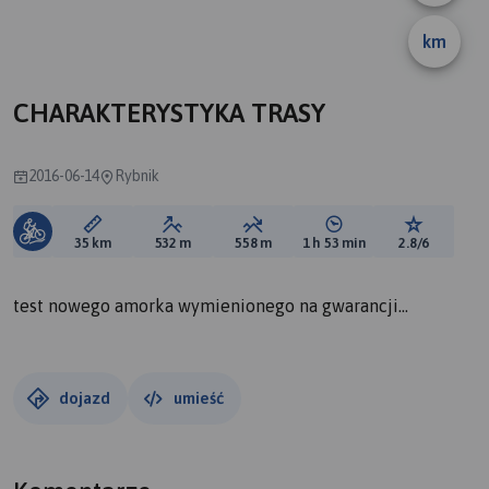
A
km
B
CHARAKTERYSTYKA TRASY
2016-06-14
Rybnik
Długość trasy:
Suma przewyższeń:
Suma spadków:
Średni czas potrzebny 
Ocena tras
35 km
532 m
558 m
1 h 53 min
2.8/6
test nowego amorka wymienionego na gwarancji...
dojazd
umieść