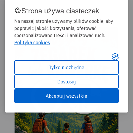
Pietrowice Wielkie,
tury
Strona używa ciasteczek
Krzanowice, Krzyżanowice.
gra
Szczególnie atrakcyjne
chr
Na naszej stronie używamy plików cookie, aby
miejsca zaznaczono żółtą
mie
poprawić jakość korzystania, oferować
ramką. Podano aktualne
naz
spersonalizowane treści i analizować ruch.
przebiegi szlaków pieszych,
Pod
Polityka cookies
rowerowych i
szl
dydaktycznych, łącznie z
row
kilometrażem.
Tylko niezbędne
Dostosuj
Akceptuj wszystkie