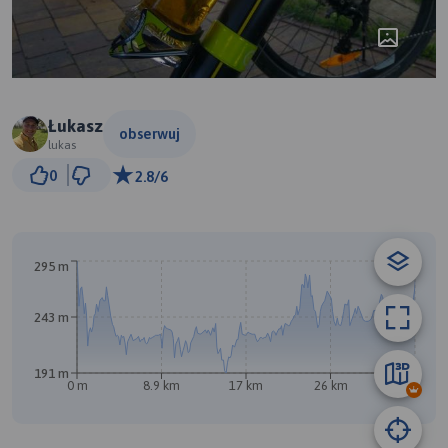
Łukasz
obserwuj
lukas
2 km
0
2.8/6
© Traseo Map
© OpenMapTiles
© OpenStreetMap contributors
295 m
243 m
191 m
0 m
8.9 km
17 km
26 km
35 km