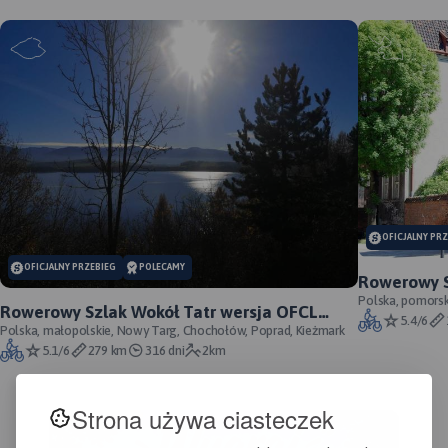
MAPA TURYSTYCZNA W
APLIKACJI TRASEO
MAPA TURYSTYCZNA W
APLIKACJI TRASEO
MAP
APL
OFICJALNY PR
OFICJALNY PRZEBIEG
POLECAMY
Ma
Rowerowy S
Sło
przebieg s
Polska, pomorsk
Rowerowy Szlak Wokół Tatr wersja OFCL
akt
5.4/6
(oficjalna) - oficjalny przebieg
Polska, małopolskie, Nowy Targ, Chochołów, Poprad, Kieżmark
eks
5.1/6
279 km
316 dni
2km
pod
i j
bud
Strona używa ciasteczek
ora
za