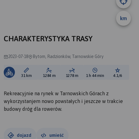
A
B
km
CHARAKTERYSTYKA TRASY
2023-07-18
Bytom, Radzionków, Tarnowskie Góry
Długość trasy:
Suma przewyższeń:
Suma spadków:
Średni czas potrzebny 
Ocena tras
31 km
1284 m
1278 m
1 h 44 min
4.1/6
Rekreacyjnie na rynek w Tarnowskich Górach z
wykorzystanjem nowo powstałych i jeszcze w trakcie
budowy dróg dla rowerów.
dojazd
umieść