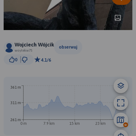
Wojciech Wójcik
obserwuj
woytekw75
3 km
0
4.1/6
© Traseo Map
© OpenMapTiles
© OpenStreetMap contributors
361 m
311 m
261 m
0 m
7.9 km
15 km
23 km
31 km