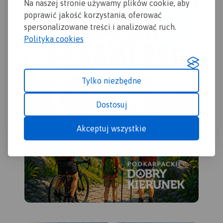
Na naszej stronie używamy plików cookie, aby
gra
poprawić jakość korzystania, oferować
Mie
spersonalizowane treści i analizować ruch.
wyb
Polityka cookies
par
por
par
wię
Tylko niezbędne
ob
UN
ję
Dostosuj
an
sło
Akceptuj wszystkie
Map
- s
Sło
- 
au
eks
- pl
- s
- i