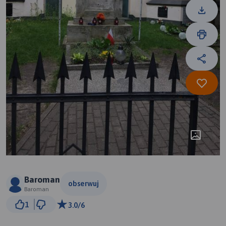
Baroman
obserwuj
Baroman
1 km
1
3.0/6
© Traseo Map
© OpenMapTiles
© OpenStreetMap contributors