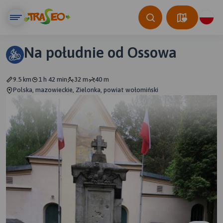
Na południe od Ossowa
9.5 km
1 h 42 min
32 m
40 m
Polska, mazowieckie, Zielonka, powiat wołomiński