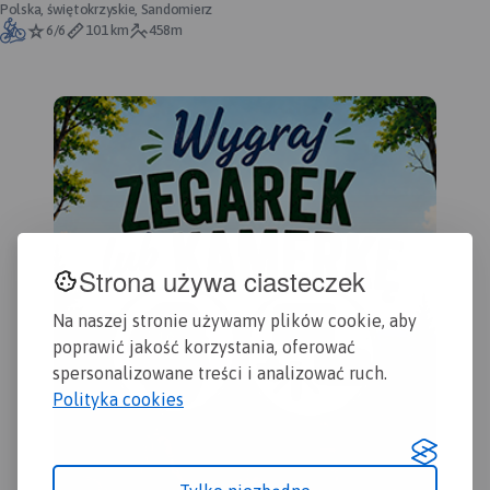
Annopol - oficjalny przebieg
Polska, świętokrzyskie, Sandomierz
6/6
101 km
458m
Strona używa ciasteczek
Na naszej stronie używamy plików cookie, aby
poprawić jakość korzystania, oferować
spersonalizowane treści i analizować ruch.
Polityka cookies