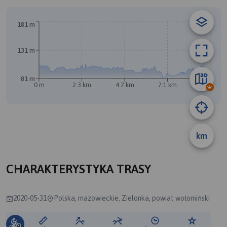
B
181 m
A
131 m
81 m
0 m
2.3 km
4.7 km
7.1 km
9.4 km
km
CHARAKTERYSTYKA TRASY
2020-05-31
Polska, mazowieckie, Zielonka, powiat wołomiński