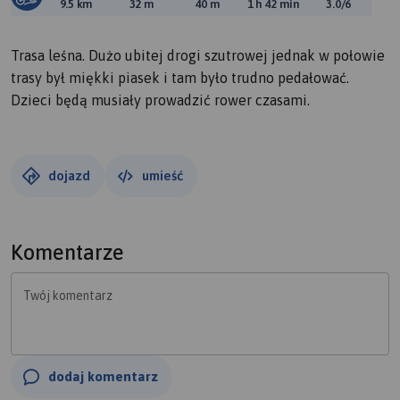
Długość trasy:
Suma przewyższeń:
Suma spadków:
Średni czas potrzebny 
Ocena tras
9.5 km
32 m
40 m
1 h 42 min
3.0/6
Trasa leśna. Dużo ubitej drogi szutrowej jednak w połowie
trasy był miękki piasek i tam było trudno pedałować.
Dzieci będą musiały prowadzić rower czasami.
dojazd
umieść
Komentarze
Twój komentarz
dodaj komentarz