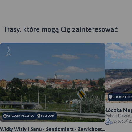
Trasy, które mogą Cię zainteresować
OFICJALNY PR
Łódzka Mag
Polska, łódzkie,
OFICJALNY PRZEBIEG
POLECAMY
6/6
2
Widły Wisły i Sanu - Sandomierz - Zawichost -