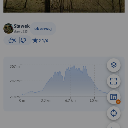
Sławek
obserwuj
slawo525
1 km
0
2.1/6
© Traseo Map
© OpenMapTiles
© OpenStreetMap contributors
357 m
287 m
218 m
0 m
3.3 km
6.7 km
10 km
13 km