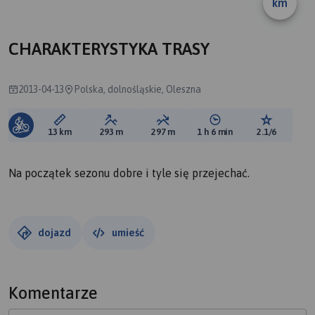
km
A
B
CHARAKTERYSTYKA TRASY
2013-04-13
Polska, dolnośląskie, Oleszna
Długość trasy:
Suma przewyższeń:
Suma spadków:
Średni czas potrzebny 
Ocena tras
13 km
293 m
297 m
1 h 6 min
2.1/6
Na początek sezonu dobre i tyle się przejechać.
dojazd
umieść
Komentarze