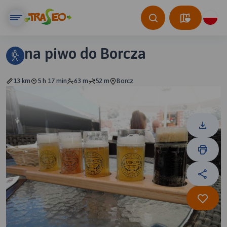
na piwo do Borcza
13 km
5 h 17 min
63 m
52 m
Borcz