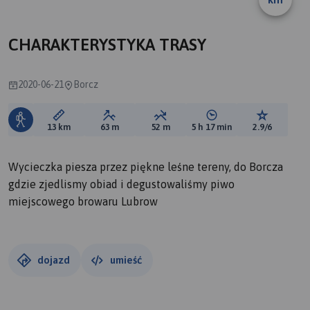
CHARAKTERYSTYKA TRASY
2020-06-21
Borcz
Długość trasy:
Suma przewyższeń:
Suma spadków:
Średni czas potrzebny 
Ocena tras
13 km
63 m
52 m
5 h 17 min
2.9/6
Wycieczka piesza przez piękne leśne tereny, do Borcza
gdzie zjedlismy obiad i degustowaliśmy piwo
miejscowego browaru Lubrow
dojazd
umieść