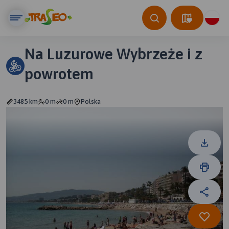
Na Luzurowe Wybrzeże i z
powrotem
3485 km
0 m
0 m
Polska