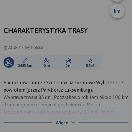
km
CHARAKTERYSTYKA TRASY
2010-04-15
Polska
Długość trasy:
Suma przewyższeń:
Suma spadków:
Ocena trasy:
3485 km
0 m
0 m
5.5/6
Podróż rowerem ze Szczecina na Lazurowe Wybrzeże i z
powrotem (przez Paryż oraz Luksemburg).
Wyprawa trwała 85 dni. Początkowo robiłem około 100 km
dziennie, dzięki czemu dojechałem do Morza
Śródziemnego stosunkowo szybko (w 20 dni). Około
miesiąca kręciłem się po Prowansji i okolicach, po czym
Więcej
ruszyłem w drogę powrotną do Polski.