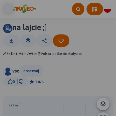
na lajcie ;]
34 km
94 m
98 m
Polska, podlaskie, Białystok
vsc
obserwuj
3 km
0
1.0/6
© Traseo Map
© OpenMapTiles
© OpenStreetMap contributors
229 m