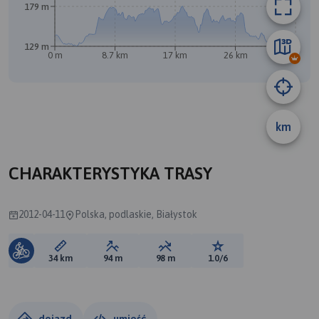
179 m
129 m
0 m
8.7 km
17 km
26 km
34 km
B
A
km
CHARAKTERYSTYKA TRASY
2012-04-11
Polska, podlaskie, Białystok
Długość trasy:
Suma przewyższeń:
Suma spadków:
Ocena trasy:
34 km
94 m
98 m
1.0/6
dojazd
umieść