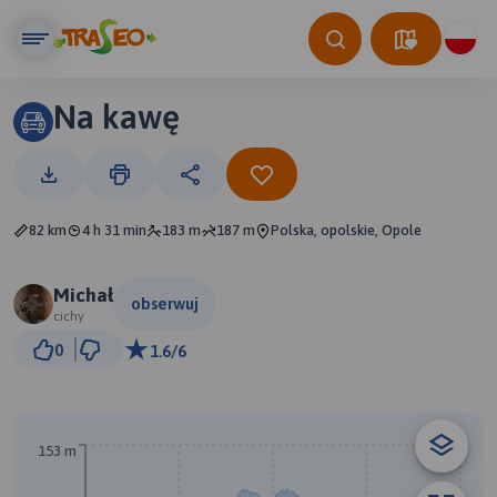
Na kawę
82 km
4 h 31 min
183 m
187 m
Polska, opolskie, Opole
Michał
obserwuj
cichy
5 km
0
1.6/6
© Traseo Map
© OpenMapTiles
© OpenStreetMap contributors
153 m