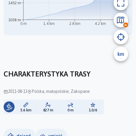
1452 m
1038 m
0 m
1.4 km
2.8 km
4.2 km
5.6 km
km
B
CHARAKTERYSTYKA TRASY
2011-08-13
Polska, małopolskie, Zakopane
Długość trasy:
Suma przewyższeń:
Suma spadków:
Ocena trasy:
5.6 km
827 m
0 m
1.0/6
dojazd
umieść