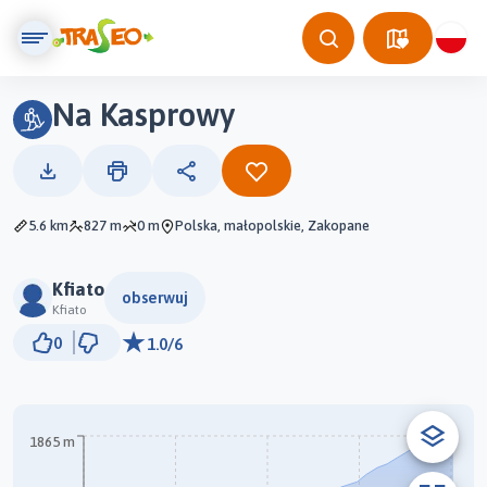
Na Kasprowy
5.6 km
827 m
0 m
Polska, małopolskie, Zakopane
Kfiato
obserwuj
Kfiato
1 km
0
1.0/6
© Traseo Map
© OpenMapTiles
© OpenStreetMap contributors
A
1865 m