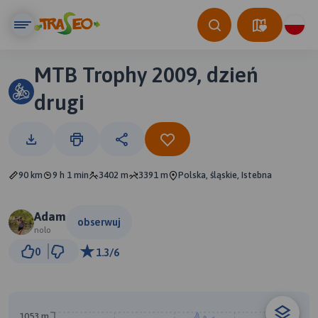
MTB Trophy 2009, dzień
drugi
90 km
9 h 1 min
3402 m
3391 m
Polska, śląskie, Istebna
Adam
obserwuj
nolo
5 km
0
1.3/6
© Traseo Map
© OpenMapTiles
© OpenStreetMap contributors
1053 m