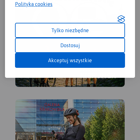
wschodzie. Obszar mapy
Polityka cookies
obejmuje Jezioro
Sulejowskie, parki
krajobrazowe: Sulejowski,
Spalski i Przedborski oraz
Tylko niezbędne
miasta: Piotrków Trybunalski,
Tomaszów Mazowiecki,
Dostosuj
Opoczno, Sulejów,
Przedbórz, Włoszczowa,
Akceptuj wszystkie
Koniecpol. Pilica idealnie
nadaje się do uprawiania
turystyki kajakowej. Rzeka na
tym odcinku jest płaska, w
znacznym stopniu pokryta
lasami, malowniczo
meandruje tworząc liczne
wysepki, łachy i ławice
piasku. Koryto Pilicy ma tu
szerokość 100-150 m i łączy
się z licznymi starorzeczami.
W rejonie Przedborza rzeka