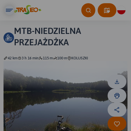
MTB-NIEDZIELNA
PRZEJAŻDŻKA
42 km
3 h 16 min
115 m
100 m
KOLUSZKI