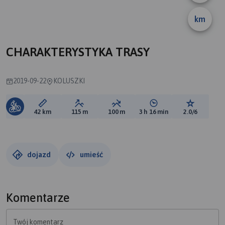
km
CHARAKTERYSTYKA TRASY
2019-09-22
KOLUSZKI
Długość trasy:
Suma przewyższeń:
Suma spadków:
Średni czas potrzebny 
Ocena tras
42 km
115 m
100 m
3 h 16 min
2.0/6
dojazd
umieść
Komentarze
Twój komentarz