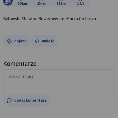
Długość trasy:
Suma przewyższeń:
Suma spadków:
Ocena trasy:
30 km
234 m
233 m
1.6/6
Bytowski Maraton Rowerowy im. Marka Cichosza.
dojazd
umieść
Komentarze
Twój komentarz
dodaj komentarz