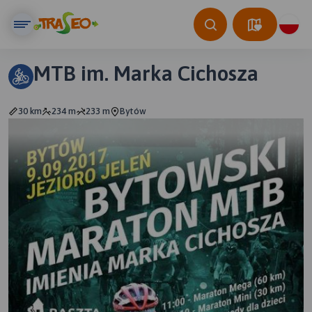
MTB im. Marka Cichosza
30 km
234 m
233 m
Bytów