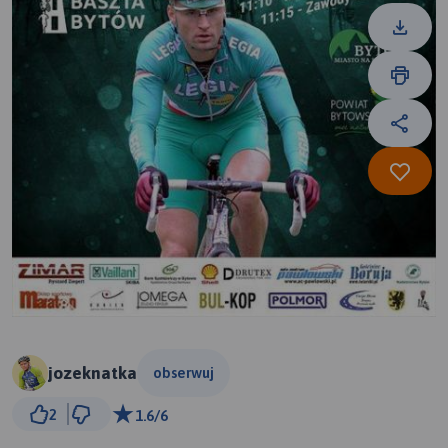
jozeknatka
obserwuj
2 km
2
1.6/6
© Traseo Map
© OpenMapTiles
© OpenStreetMap contributors