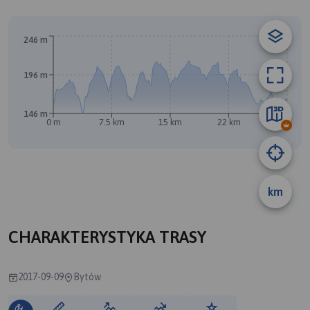
246 m
196 m
B
A
146 m
0 m
7.5 km
15 km
22 km
30 km
km
CHARAKTERYSTYKA TRASY
2017-09-09
Bytów