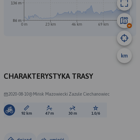
136 m
B
86 m
0 m
23 km
46 km
69 km
92 km
A
km
CHARAKTERYSTYKA TRASY
2020-08-10
Mińsk Mazowiecki Zazule Ciechanowiec
Długość trasy:
Suma przewyższeń:
Suma spadków:
Ocena trasy:
92 km
47 m
30 m
1.0/6
dojazd
umieść