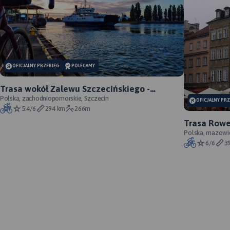
OFICJALNY PRZEBIEG
POLECAMY
Trasa wokół Zalewu Szczecińskiego -
oficjalny przebieg szlaku
Polska, zachodniopomorskie, Szczecin
OFICJALNY PR
5.4/6
294 km
266m
Trasa Rowe
Gdańsk - of
Polska, mazowi
6/6
3