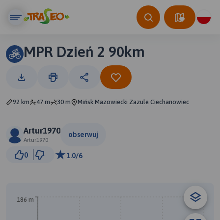
MPR Dzień 2 90km
92 km
47 m
30 m
Mińsk Mazowiecki Zazule Ciechanowiec
Artur1970
obserwuj
Artur1970
10 km
0
1.0/6
© Traseo Map
© OpenMapTiles
© OpenStreetMap contributors
186 m