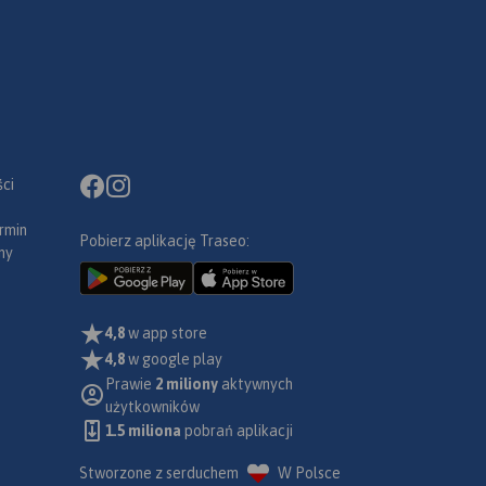
ci
rmin
Pobierz aplikację Traseo:
ny
4,8
w app store
4,8
w google play
Prawie
2 miliony
aktywnych
użytkowników
1.5 miliona
pobrań aplikacji
Stworzone z serduchem
W Polsce