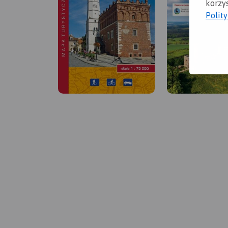
korzys
Polit