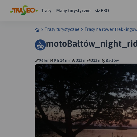
Trasy
Mapy turystyczne
PRO
Trasy turystyczne
Trasy na rower trekkingo
motoBałtów_night_ri
96 km
9 h 14 min
313 m
313 m
Bałtów