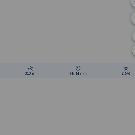
ewyższeń:
Suma spadków:
Średni czas potrzebny na pokon
Ocen
313 m
9 h 14 min
2.6/6