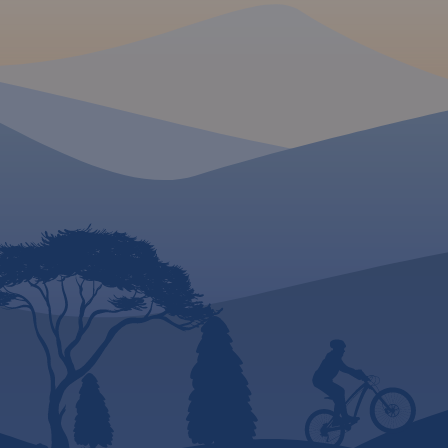
sandomierską - historyczną
krainę Polski położoną między
Pilicą a Wisłą oraz między
Sanem a Dunajcem. Zasięg
mapy wyznaczają: Józefów
nad Wisłą na północy, Gnojno
na zachodzie, Nowa Dęba na
południu i Zaleszany na
wschodzie. Obszar mapy
Głównym ośrodkiem tego
obejmuje: Ostrowiec
regionu był i nadal jest
Świętokrzyski, Opatów,
Sandomierz - miasto położone
Sandomierz, Staszów,
nad rzeką Wisłą, na siedmiu
Tarnobrzeg.
wzgórzach (stąd nazywane jest
czasem "małym Rzymem"), na
granicy Wyżyny
Sandomierskiej. Sandomierz
jest ważnym ośrodkiem
turystycznym, bogatym we
wspaniałe zabytki z różnych
Rok wydania: 2016
okresów historycznych.