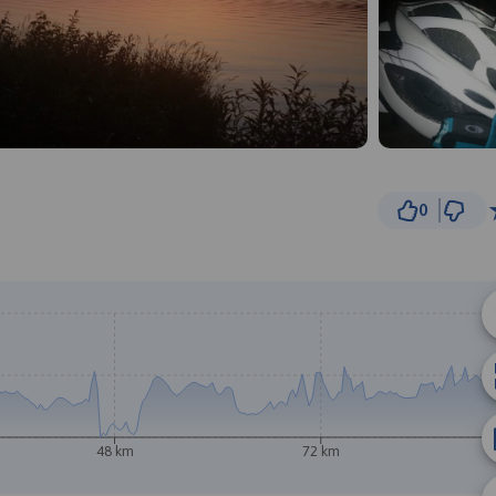
0
5 k
© Traseo Map
© OpenMapTiles
© OpenStreetMap cont
48 km
72 km