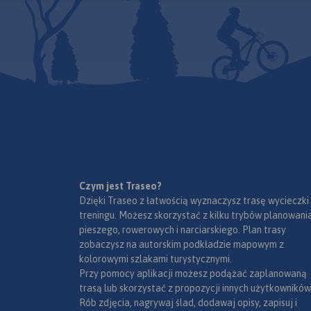
formie cyfrowej – brak
baza noclegowa i
dostępnej wersji papierowej.
gastronomiczna.
Czym jest Traseo?
Dzięki Traseo z łatwością wyznaczysz trasę wycieczki
treningu. Możesz skorzystać z kilku trybów planowania
pieszego, rowerowych i narciarskiego. Plan trasy
zobaczysz na autorskim podkładzie mapowym z
kolorowymi szlakami turystycznymi.
Przy pomocy aplikacji możesz podążać zaplanowaną
trasą lub skorzystać z propozycji innych użytkowników
Rób zdjęcia, nagrywaj ślad, dodawaj opisy, zapisuj i