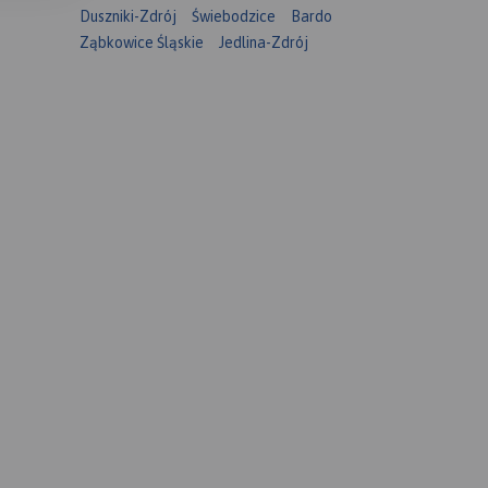
Duszniki-Zdrój
Świebodzice
Bardo
Ząbkowice Śląskie
Jedlina-Zdrój
ieniem
legów,
h miejsc
awiera
ściach
wraz z