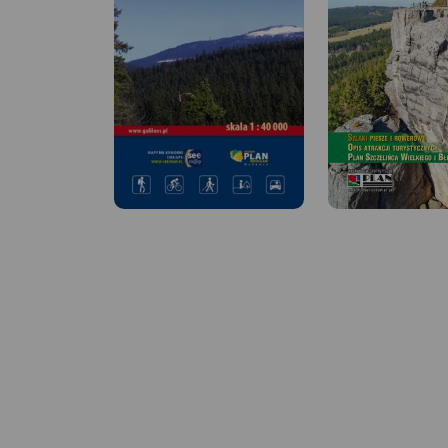
MAPA TURYSTYCZNA W
APLIKACJI TRASEO
MAPA TURYSTYCZNA
APLIKACJI TRASEO
Cieniowana mapa turystyczna
Masywu Ślęży z opisem
Wielka Sowa to najb
turystycznym i fotografiami.
popularny i najliczni
Na mapie zaznaczono
odwiedzany szczyt 
aktualny przebieg szlaków
Sowich, jednocześnie
turystycznych pieszych i
również najwyższy s
rowerowych wraz z czasami
pasma Sudetów - 10
przejścia oraz najważniejsze
n.p.m. Na szczycie W
atrakcje.
Rok wydania 2020
Sowy odbywają się 
imprezy, zloty czy pi
Mapa obejmuje tere
ograniczony miejsc
Walim, Pieszyce, Dz
Jugów. Zaznaczono 