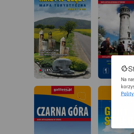
S
Na na
korzys
Polit