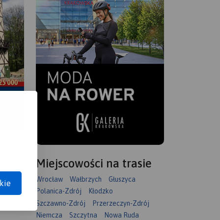
Miejscowości na trasie
Wrocław
Wałbrzych
Głuszyca
kie
Polanica-Zdrój
Kłodzko
Szczawno-Zdrój
Przerzeczyn-Zdrój
Niemcza
Szczytna
Nowa Ruda