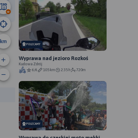
82 km
km
POLECAMY
Wyprawa nad jezioro Rozkoś
Kudowa Zdrój
6/6
105 km
2:35 h
720m
anie trasy:
a trasy:
POLECAMY
Wyprawa do czeskiej moto mekki