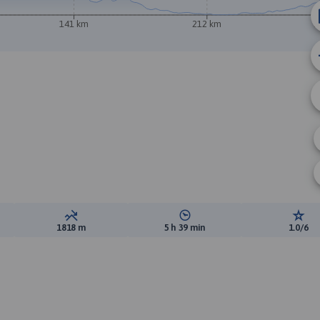
141 km
212 km
2
ewyższeń:
Suma spadków:
Średni czas potrzebny na pokon
Ocen
1818 m
5 h 39 min
1.0/6