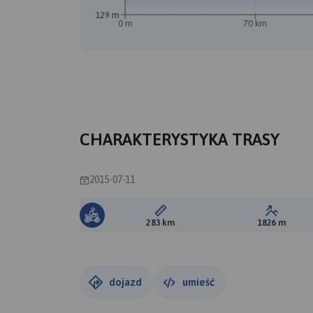
129 m
0 m
70 km
CHARAKTERYSTYKA TRASY
2015-07-11
Długość trasy:
Suma prz
283 km
1826 m
dojazd
umieść