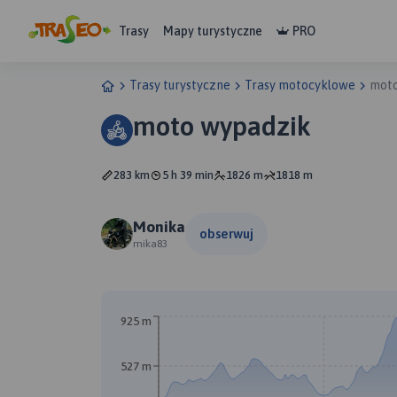
Trasy
Mapy turystyczne
PRO
Trasy turystyczne
Trasy motocyklowe
moto
moto wypadzik
283 km
5 h 39 min
1826 m
1818 m
Monika
obserwuj
mika83
925 m
527 m