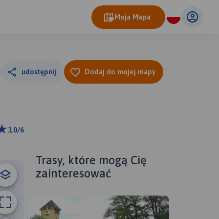
Moja Mapa
udostępnij
Dodaj do mojej mapy
1.0/6
ributors
Trasy, które mogą Cię
zainteresować