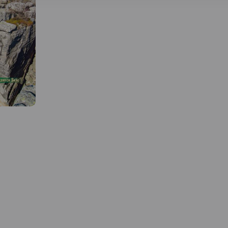
 W
MAPA TURYSTYCZNA W
APLIKACJI TRASEO
MAPA TURYSTYCZNA W
APLIKACJI TRASEO
adziej
Mapa obejmuje obszar Gór
ej
Bardzkich z miastami: Bardo,
Szczegółowa mapa
w Górach
Kłodzko, Ząbkowice
turystyczna z uwzględn
 jest to
Śląskie oraz Srebrna Góra.
atrakcji, zabytków, noc
zczyt tego
Dzięki dokładnej skali 1:25
gastronomii oraz innyc
15 m.
000 wszystkie szlaki piesze i
przydatnych turyście. Z
ielkiej
rowerowe mają
nazwy ulic w miejscowo
różne
podane długości oraz czas
oraz szlaki turystyczne 
kniki.
przejścia szlaków pieszych. Na
kilometrażem.
n
mapie znajdują się również
owościami:
informacje praktyczne i
Rok wydania: 2018
ierżoniów,
turystyczne
na niej
przydatne turystom: zabytki,