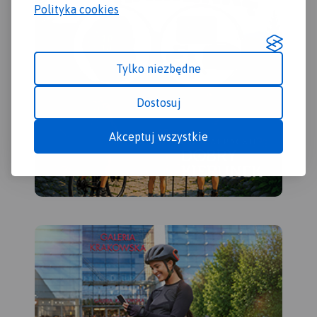
Mazowiecki na północy,
wschodzie. Obszar mapy
Polityka cookies
Piotrków Trybunalski na
obejmuje Jezioro
zachodzie, Sulejów na
Sulejowskie, parki
południu i Sławno na
krajobrazowe: Sulejowski,
wschodzie. Mapa
Spalski i Przedborski oraz
Tylko niezbędne
adresowana jest zarówno dla
miasta: Piotrków Trybunalski,
wodniaków korzystających z
Tomaszów Mazowiecki,
Dostosuj
walorów Zalewu
Opoczno, Sulejów,
Sulejowskiego jak
Przedbórz, Włoszczowa,
Akceptuj wszystkie
miłośników wypraw
Koniecpol. Pilica idealnie
rowerowych i pieszych
nadaje się do uprawiania
wędrówek dla mieszkańców
turystyki kajakowej. Rzeka na
Tomaszowa Maz., Piotrkowa
tym odcinku jest płaska, w
Trybunalskiego i pozostałych
znacznym stopniu pokryta
okolicznych miejscowości.
lasami, malowniczo
Zalew stwarza znakomite
meandruje tworząc liczne
warunki do uprawiania
wysepki, łachy i ławice
sportów i wszelkiej rekreacji
piasku. Koryto Pilicy ma tu
wodnej.
szerokość 100-150 m i łączy
Jego atutem jest naturalna i
się z licznymi starorzeczami.
urozmaicona, porośnięta w
W rejonie Przedborza rzeka
większości borami