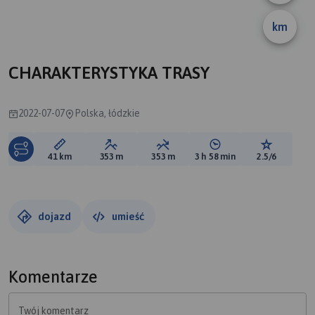
km
CHARAKTERYSTYKA TRASY
2022-07-07
Polska, łódzkie
Długość trasy:
Suma przewyższeń:
Suma spadków:
Średni czas potrzebny 
Ocena tras
41 km
353 m
353 m
3 h 58 min
2.5/6
dojazd
umieść
Komentarze
Twój komentarz