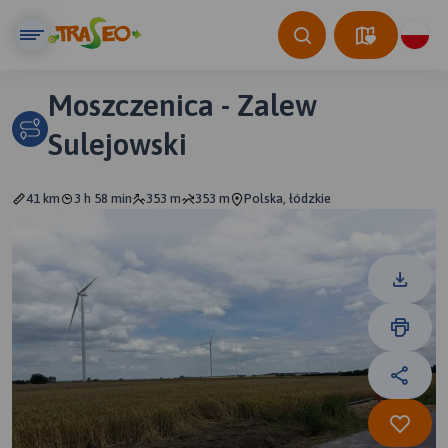
Moszczenica - Zalew
Sulejowski
41 km
3 h 58 min
353 m
353 m
Polska, łódzkie