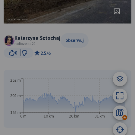
Katarzyna Sztochaj
obserwuj
radiozetka22
3 km
0
2.5/6
© Traseo Map
© OpenMapTiles
© OpenStreetMap contributors
A
252 m
B
202 m
152 m
0 m
10 km
20 km
31 km
41 km