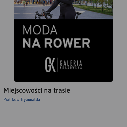
opływa zachodnie krańce
sosnowymi linia brzegowa,
Pasma Przedborsko-
na której występują liczne
Małogoskiego, a głębokość
plaże. Atrakcyjne środowisko
doliny sięga nawet do 50 m.
naturalne w połączeniu z
Pod Smardzewicami wody
dobrym
środkowej Pilicy spiętrza
zagospodarowaniem
zapora ziemna, tworząc
turystycznym gwarantują
Zalew Sulejowski. Dolinie
udany wypoczynek nad
Pilicy towarzyszą lasy,
wodą.
których największe
Na odwrocie mapy znajduje
kompleksy występują w
się informator krajoznawczy,
okolicach Przedborza
wędkarski i żeglarski.
(Przedborski Park
Krajobrazowy), w widłach
Pilicy i Luciąży oraz w
Miejscowości na trasie
okolicach Tomaszowa
Mazowieckiego (dawna
Piotrków Trybunalski
Puszcza Pilicka). Na mapie
zaznaczony został szlak
kajakowy Pilicy oraz jej
dopływów wraz z punktami
odległościowymi. Mapa