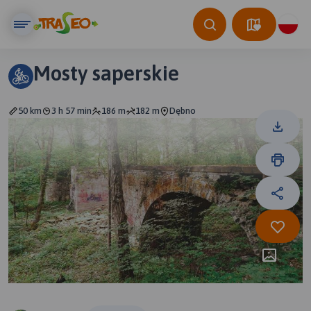
Mosty saperskie
50 km
3 h 57 min
186 m
182 m
Dębno