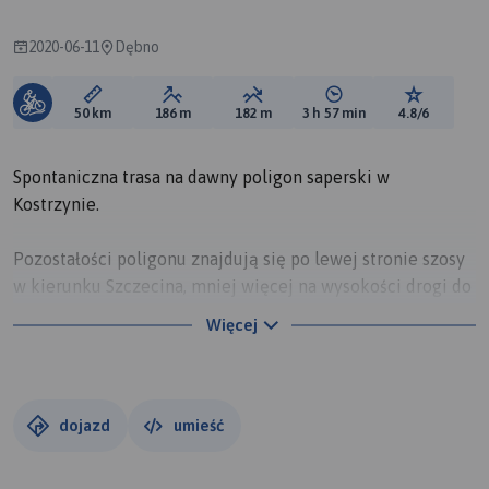
2020-06-11
Dębno
Długość trasy:
Suma przewyższeń:
Suma spadków:
Średni czas potrzebny 
Ocena tras
50 km
186 m
182 m
3 h 57 min
4.8/6
Spontaniczna trasa na dawny poligon saperski w
Kostrzynie.
Pozostałości poligonu znajdują się po lewej stronie szosy
w kierunku Szczecina, mniej więcej na wysokości drogi do
fortu w Sarbinowie. Należy skręcić w prowadzącą do lasu
Więcej
„betonkę” (po drugiej stronie szosy.) Jadąc nią, miniemy
ukryty wśród krzaków betonowy schron ćwiczebny z
imitacją kopuły. Jest ledwo widoczny – trzeba się solidnie
naszukać. Dalej, wśród drzew, znajdziemy resztki mostów
dojazd
umieść
o różnej konstrukcji służących dawniej saperom do celów
ćwiczebnych.