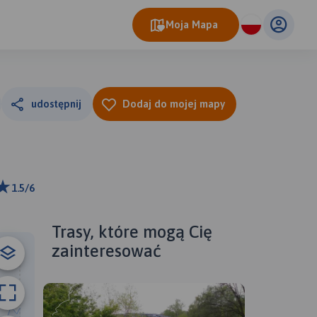
Moja Mapa
udostępnij
Dodaj do mojej mapy
1.5/6
ributors
Trasy, które mogą Cię
zainteresować