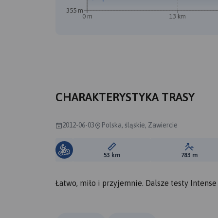
355 m
0 m
13 km
CHARAKTERYSTYKA TRASY
2012-06-03
Polska, śląskie, Zawiercie
Długość trasy:
Suma prz
53 km
783 m
Łatwo, miło i przyjemnie. Dalsze testy Intense 