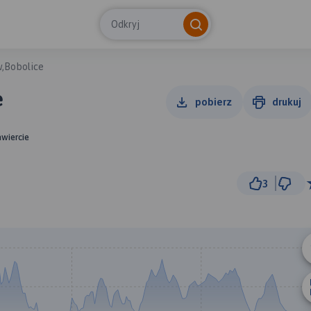
Odkryj
,Bobolice
e
pobierz
drukuj
awiercie
3
5 km
© Traseo Map
© OpenMapTiles
© OpenStreetMap cont