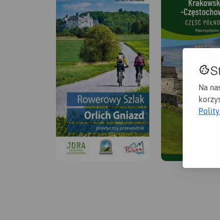
S
Na na
korzys
Polit