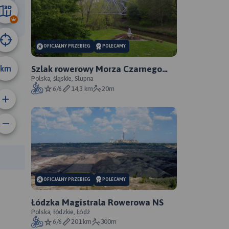
53 km
OFICJALNY PRZEBIEG
POLECAMY
km
Szlak rowerowy Morza Czarnego
Sosnowiec - oficjalny przebieg
Polska, śląskie, Słupna
6/6
14,3 km
20m
anie trasy:
a trasy:
OFICJALNY PRZEBIEG
POLECAMY
Łódzka Magistrala Rowerowa NS
Polska, łódzkie, Łódź
6/6
201 km
300m