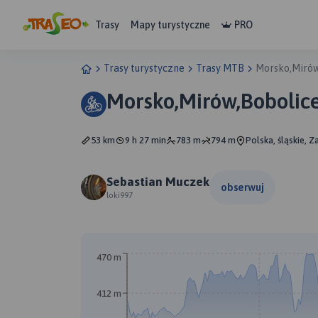
Trasy
Mapy turystyczne
PRO
Trasy turystyczne
Trasy MTB
Morsko,Mirów
Morsko,Mirów,Bobolic
53 km
9 h 27 min
783 m
794 m
Polska, śląskie, Z
Sebastian Muczek
obserwuj
loki997
470 m
412 m