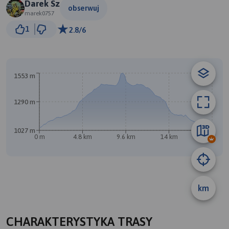
Darek Sz
obserwuj
marek0757
2 km
1
2.8/6
© Traseo Map
© OpenMapTiles
© OpenStreetMap contributors
B
A
1553 m
1290 m
1027 m
0 m
4.8 km
9.6 km
14 km
19 km
km
CHARAKTERYSTYKA TRASY