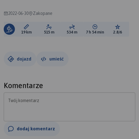
2022-06-30
Zakopane
Długość trasy:
Suma przewyższeń:
Suma spadków:
Średni czas potrzebny 
Ocena tras
19 km
515 m
534 m
7 h 54 min
2.8/6
dojazd
umieść
Komentarze
Twój komentarz
dodaj komentarz