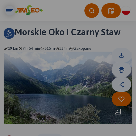
Morskie Oko i Czarny Staw
19 km
7 h 54 min
515 m
534 m
Zakopane