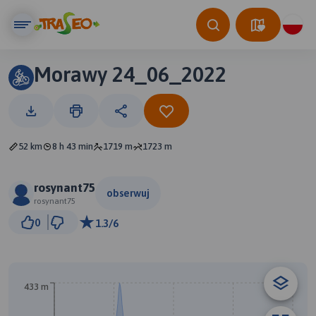
Morawy 24_06_2022
52 km
8 h 43 min
1719 m
1723 m
rosynant75
obserwuj
rosynant75
3 km
0
1.3/6
© Traseo Map
© OpenMapTiles
© OpenStreetMap contributors
433 m