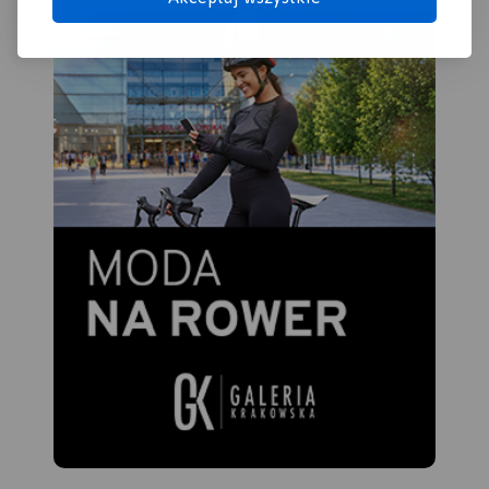
podróżujących samochodem
po Słowacji i Czechach
(m.in.: wybrane przepisy
drogowe, wymagane
dokumenty, obowiązkowe
wyposażenie samochodu,
rodzaje winiet).
Mapę offline można zakupić
w aplikacji Traseo na
urządzenia mobilne.
Rok
wydania 2020