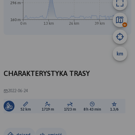
296 m
160 m
0 m
13 km
26 km
39 km
52 km
A
B
km
CHARAKTERYSTYKA TRASY
2022-06-24
Długość trasy:
Suma przewyższeń:
Suma spadków:
Średni czas potrzebny 
Ocena tras
52 km
1719 m
1723 m
8 h 43 min
1.3/6
dojazd
umieść