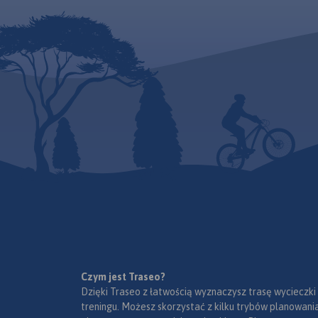
który swoim wyglą
numerację i kilometraż,
przypomina zielony
zaznaczono również stacje
pełen kwiatów.
paliw. Miejsca ciekawe, warte
odwiedzenia podkreślono
kolorem żółtym. Mapa posiada
opisaną siatkę geograficzną
WGS 84 przez co można ją
zastosować do urządzeń z
GPSem. Na rewersie
umieszczono indeks
miejscowości (miasta, wsie,
przysiółki, duże dzielnice) oraz
mapki tematyczne z
podziałem administracyjnym,
kodami pocztowymi, ochroną
przyrody i krainami
goegraficznymi.
Czym jest Traseo?
Dzięki Traseo z łatwością wyznaczysz trasę wycieczki
treningu. Możesz skorzystać z kilku trybów planowania