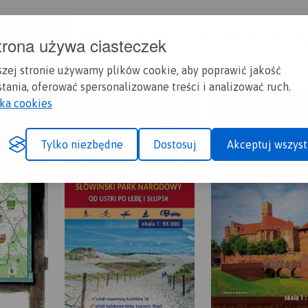
A CI SIĘ MAPOPRZEWODNIK LUB M
trona używa ciasteczek
szej stronie używamy plików cookie, aby poprawić jakość
tania, oferować spersonalizowane treści i analizować ruch.
yka cookies
Tylko niezbędne
Dostosuj
Akceptuj wszyst