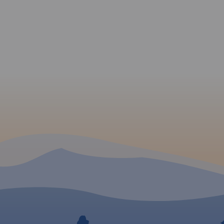
ą
i pałace
skim.
sieć
iono