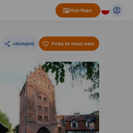
Moja Mapa
udostępnij
Dodaj do mojej mapy