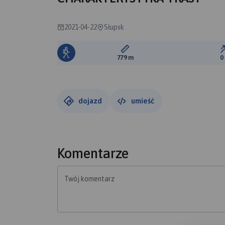
2021-04-22
Słupsk
Długość trasy:
779 m
0
dojazd
umieść
Komentarze
Twój komentarz