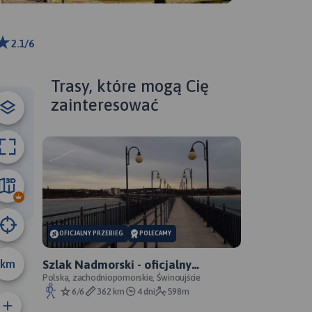
2.1/6
 m
ributors
Trasy, które mogą Cię
zainteresować
780 m
OFICJALNY PRZEBIEG
POLECAMY
km
Szlak Nadmorski - oficjalny
przebieg
Polska, zachodniopomorskie, Świnoujście
6/6
362 km
4 dni
598m