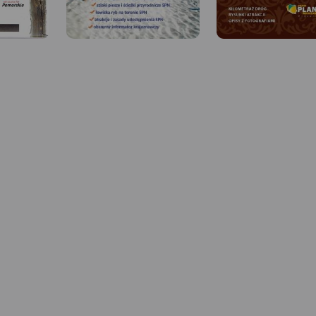
MAPA TURYSTYCZNA W
APLIKACJI TRASEO
 W
Mapa województwa