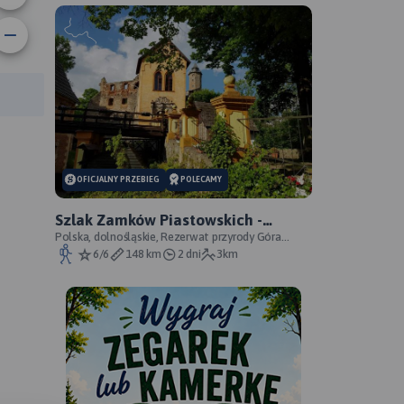
rasy:
OFICJALNY PRZEBIEG
POLECAMY
Szlak Zamków Piastowskich -
oficjalny przebieg
Polska, dolnośląskie, Rezerwat przyrody Góra
Choina, Zagórze Śląskie, powiat wałbrzyski
6/6
148 km
2 dni
3km