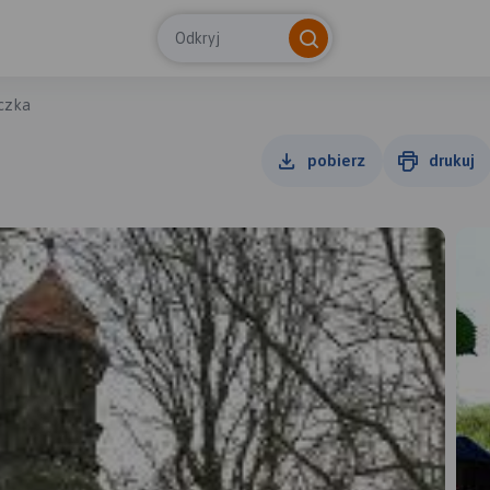
Odkryj
czka
pobierz
drukuj