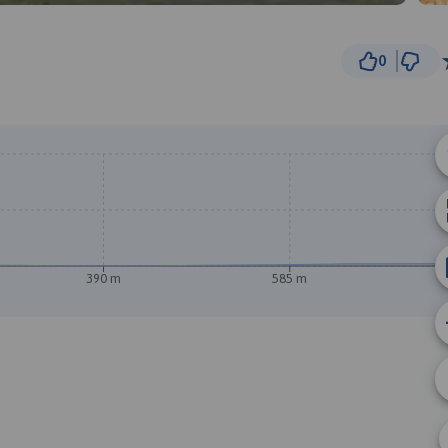
0
50
© Traseo Map
© OpenMapTiles
© OpenStreetMap cont
390 m
585 m