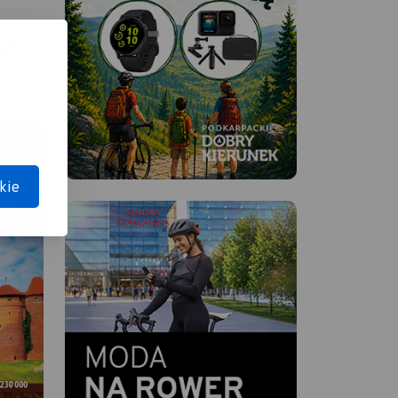
APA
kie