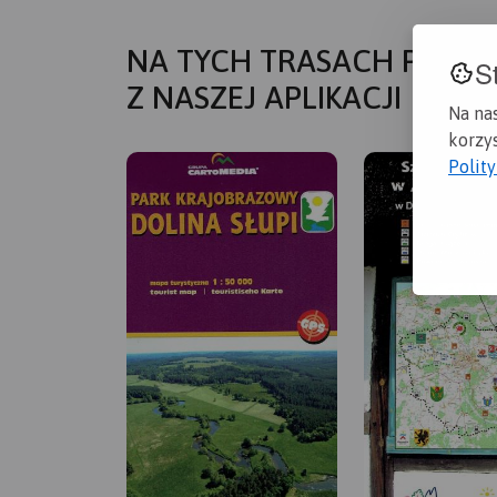
NA TYCH TRASACH PRZYD
S
Z NASZEJ APLIKACJI
Na na
korzys
Polit