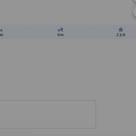
Suma przewyższeń:
Suma spadków:
Ocena t
 m
0 m
2.1/6