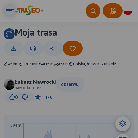
Moja trasa
45 km
1 h 7 min
415 m
458 m
Polska, łódzkie, Zubardź
Łukasz Nawrocki
obserwuj
nawrocki.lukasz
5 km
0
1.1/6
© Traseo Map
© OpenMapTiles
© OpenStreetMap contributors
304 m