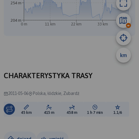
B
254 m
204 m
A
0 m
11 km
22 km
33 km
45 km
km
CHARAKTERYSTYKA TRASY
2011-05-06
Polska, łódzkie, Zubardź
Długość trasy:
Suma przewyższeń:
Suma spadków:
Średni czas potrzebny 
Ocena tras
45 km
415 m
458 m
1 h 7 min
1.1/6
dojazd
umieść