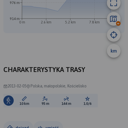
976 m
914 m
0 m
2.6 km
5.2 km
7.8 km
10 km
km
CHARAKTERYSTYKA TRASY
2013-02-05
Polska, małopolskie, Kościelisko
Długość trasy:
Suma przewyższeń:
Suma spadków:
Ocena trasy:
10 km
95 m
144 m
1.0/6
dojazd
umieść