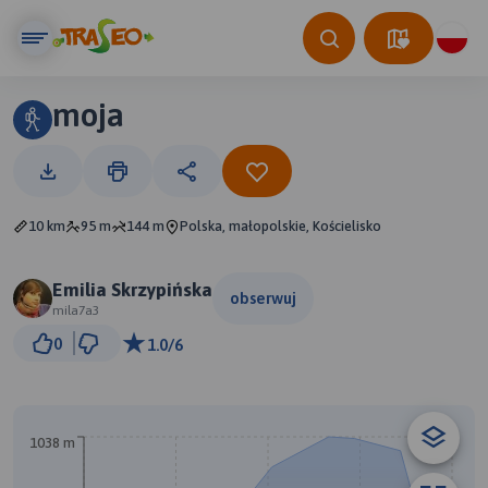
moja
10 km
95 m
144 m
Polska, małopolskie, Kościelisko
Emilia Skrzypińska
obserwuj
mila7a3
1 km
0
1.0/6
© Traseo Map
© OpenMapTiles
© OpenStreetMap contributors
A
B
1038 m