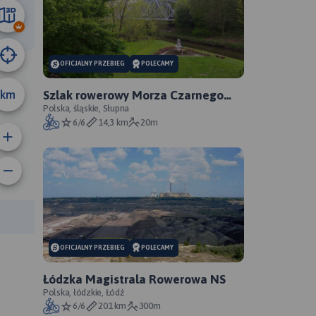
45 km
OFICJALNY PRZEBIEG
POLECAMY
km
Szlak rowerowy Morza Czarnego
Sosnowiec - oficjalny przebieg
Polska, śląskie, Słupna
6/6
14,3 km
20m
anie trasy:
a trasy:
OFICJALNY PRZEBIEG
POLECAMY
Łódzka Magistrala Rowerowa NS
Polska, łódzkie, Łódź
6/6
201 km
300m