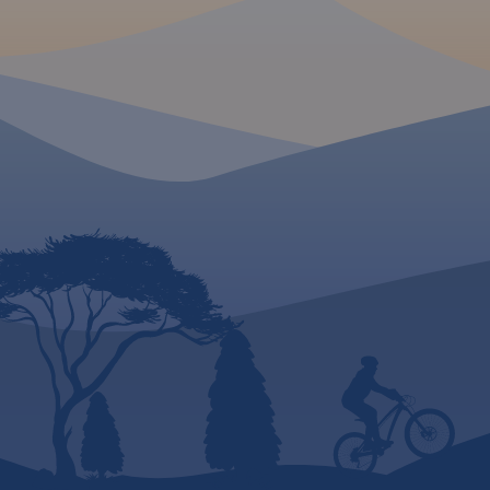
Parku Krajobrazowe
okolicach Krakowa i gdzie
warto się wybrać na weekend.
te obfitują w cieka
rzeźby krasowej, pi
MAPA TURYSTYCZNA W
krajobrazy i zabytki
APLIKACJI TRASEO
to wpływa korzystni
turystyki. Szczególn
Mapa Krakowa i okolic
popularna jest tutaj
przedstawia najważniejsze
rowerowa, piesza o
tereny rekreacyjne tego rejonu,
wspinaczka. Zasięg
m.in. Puszczę Niepołomicką,
wyznaczają: Sułos
Dolinki Podkrakowskie i
północy, Rudno na 
Ojcowski Park Narodowy.
Mników na południu
Obszar mapy "Okolice
na wschodzie.
Rok 
Krakowa" zamknięty jest przez
2024
Bochnię na wschodzie,
MAPA TURYSTYCZNA
APLIKACJI TRASEO
Wadowice na zachodzie,
Sułoszową na północy oraz
Myślenice na południu.
Rok
Jura Krakowsko-
wydania: 2022
Częstochowska to w
niepowtarzalny reg
naszym kraju. Może