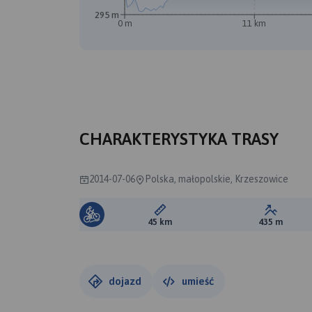
295 m
0 m
11 km
CHARAKTERYSTYKA TRASY
2014-07-06
Polska, małopolskie, Krzeszowice
Długość trasy:
Suma prz
45 km
435 m
dojazd
umieść