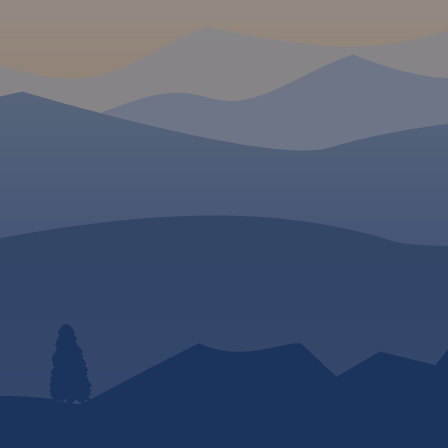
go. Tereny
2020 i szczegółowy przebieg
we formy
szlaku pokazano na mapach,
ękne
które poza pełną treścią
. Wszystko
turystyczną, uwzględniają
e na rozwój
istotne dla rowerzystów
ie
informacje dotyczące rodzaju
 turystyka
nawierzchni dróg, którymi
raz
przebiega szlak.
 mapy
Ukształtowanie terenu
zowa na
wymuszające podjazdy i
zachodzie,
zjazdy ilustrują profile trasy.
 i Kraków
Informacje o trasie uzupełniają
wydania:
zwięzłe opisy techniczne.
 W
Prezentację szlaku wzbogacają
oczywiście treści krajoznawcze,
wplatane w opis szlaku
zgodnie z kierunkiem
poruszania się rowerzystów.
yjątkowy i
Całość trasy została
ion w
podzielona na 13 arkuszy map
 poszczycić
(plus powiększenie fragmentu