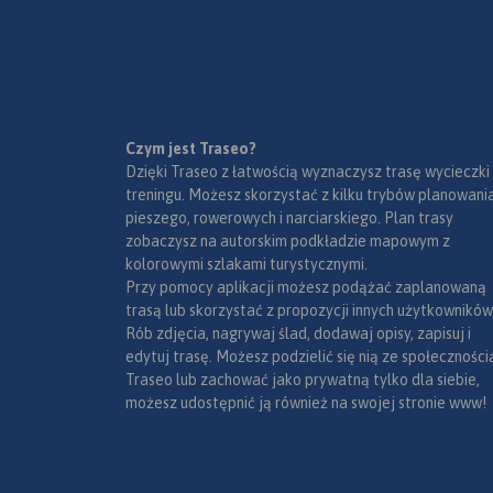
się ogromną liczbą
różnorodnych skał i
oplecionych siecią 
wspinaczkowych. Je
podziemny świat tw
tysiące jaskiń oraz g
Ukształtowanie tere
Czym jest Traseo?
Mapa Jury Krakows
wąwozami, płaskow
Dzięki Traseo z łatwością wyznaczysz trasę wycieczki
Częstochowskiej łą
łagodnymi wzgórza
treningu. Możesz skorzystać z kilku trybów planowania
z Częstochową a jej
bogactwo zabytków
pieszego, rowerowych i narciarskiego. Plan trasy
wyznaczają: Mstów
zagospodarowanie k
zobaczysz na autorskim podkładzie mapowym z
północy, Częstocho
wpływają na rozwój 
kolorowymi szlakami turystycznymi.
Trzebinia na zachod
Niezmiernie istotna 
Przy pomocy aplikacji możesz podążać zaplanowaną
Siewierz i Alwernia 
sieć szlaków turysty
trasą lub skorzystać z propozycji innych użytkowników
oraz Kraków na wsc
które umożliwiają 
Rób zdjęcia, nagrywaj ślad, dodawaj opisy, zapisuj i
Rok wydania 2024
dotarcie do wszystk
edytuj trasę. Możesz podzielić się nią ze społeczności
najciekawszych zak
Traseo lub zachować jako prywatną tylko dla siebie,
brakuje tu licznych 
możesz udostępnić ją również na swojej stronie www!
ośrodków jeździecki
umożliwiających up
turystyki konnej.