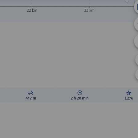
22 km
33 km
ewyższeń:
Suma spadków:
Średni czas potrzebny na pokon
Ocen
447 m
2 h 20 min
1.2/6