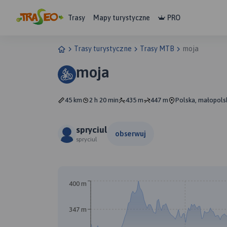
Trasy
Mapy turystyczne
PRO
Trasy turystyczne
Trasy MTB
moja
moja
45 km
2 h 20 min
435 m
447 m
Polska, małopols
spryciul
obserwuj
spryciul
400 m
347 m