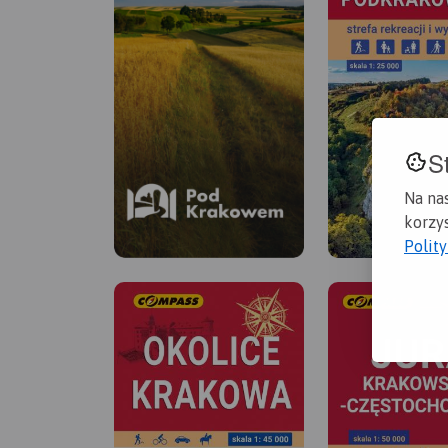
S
Na na
korzys
Polit