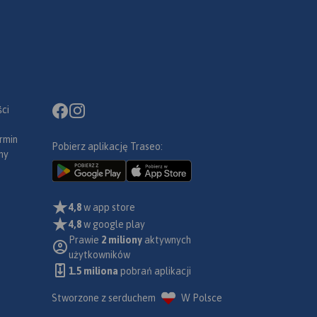
ci
rmin
Pobierz aplikację Traseo:
ny
4,8
w app store
4,8
w google play
Prawie
2 miliony
aktywnych
użytkowników
1.5 miliona
pobrań aplikacji
Stworzone z serduchem
W Polsce