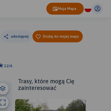
Moja Mapa
udostępnij
Dodaj do mojej mapy
1.2/6
ributors
Trasy, które mogą Cię
zainteresować