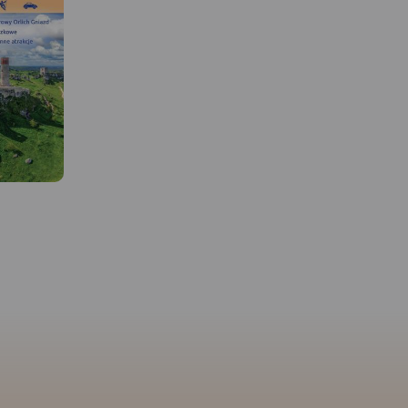
MAPA TURYSTYCZNA W
APLIKACJI TRASEO
 W
Mapa obejmuje tereny 
MAPA TURYSTYCZNA W
Pszczyny na zachodzie 
APLIKACJI TRASEO
Alwernię i Wadowice na
akowskie
wschodzie oraz od Chr
kawsze
Szlak Orlich Gniazd to
na północy po Andrych
na północ
„rowerowy klasyk”. Jest jednym
Bielsko-Białą na południ
uje
z najbardziej rozpoznawalnych
i doliny w
Wydanie 1, 2017
szlaków rowerowych w kraju,
Jury
cieszącym się ugruntowaną
owskiej.
renomą i dużą popularnością
wskiego
zarówno wśród rowerzystów o
Parku
sportowym zacięciu, jak i
inki
miłośników turystyki
nczyńskiego
rowerowej. Aktualny na rok