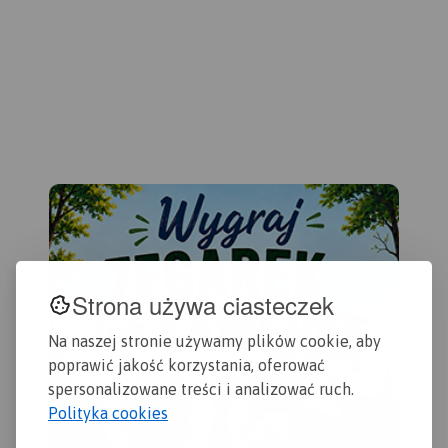
kor
zak
jed
map
uży
świ
dru
201
Strona używa ciasteczek
Na naszej stronie używamy plików cookie, aby
poprawić jakość korzystania, oferować
spersonalizowane treści i analizować ruch.
Polityka cookies