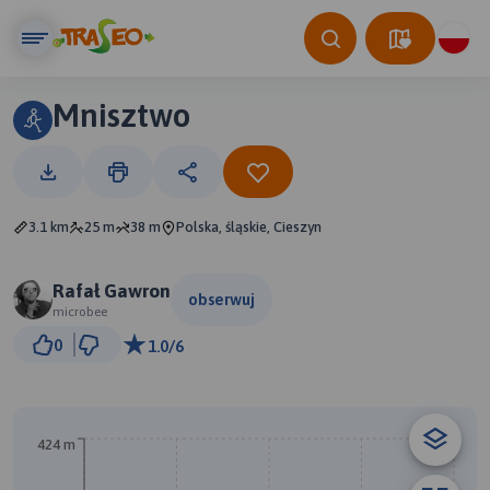
Mnisztwo
3.1 km
25 m
38 m
Polska, śląskie, Cieszyn
Rafał Gawron
obserwuj
microbee
300 m
0
1.0/6
© Traseo Map
© OpenMapTiles
© OpenStreetMap contributors
424 m
A
B