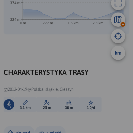
374 m
324 m
0 m
777 m
1.5 km
2.3 km
3.1 km
km
CHARAKTERYSTYKA TRASY
2012-04-19
Polska, śląskie, Cieszyn
Długość trasy:
Suma przewyższeń:
Suma spadków:
Ocena trasy:
3.1 km
25 m
38 m
1.0/6
dojazd
umieść