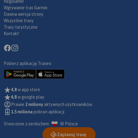
Regulamin
Wgrywanie tras Garmin
Dawna wersja strony
Wszystkie trasy
Trasy turystyczne
Kontakt
Pobierz aplikację Traseo:
4,8
w app store
4,8
w google play
Prawie
2 miliony
aktywnych użytkowników
1.5 miliona
pobrań aplikacji
Stworzone z serduchem
W Polsce
Zaplanuj trasę