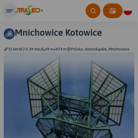
Mnichowice Kotowice
31 km
2 h 39 min
69 m
74 m
Polska, dolnośląskie, Mnichowice