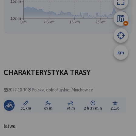
158 m
108 m
0 m
7.8 km
15 km
23 km
31 km
km
B
A
CHARAKTERYSTYKA TRASY
2022-10-10
Polska, dolnośląskie, Mnichowice
Długość trasy:
Suma przewyższeń:
Suma spadków:
Średni czas potrzebny 
Ocena tras
31 km
69 m
74 m
2 h 39 min
2.1/6
łatwa