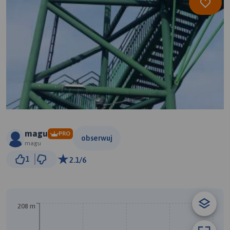
magu
PRO
obserwuj
magu
2 km
1
2.1/6
© Traseo Map
© OpenMapTiles
© OpenStreetMap contributors
208 m