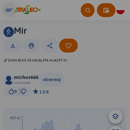
Mir
10 km
4 h 26 min
296 m
297 m
michus666
obserwuj
michus666
1 km
0
1.3/6
© Traseo Map
© OpenMapTiles
© OpenStreetMap contributors
B
A
457 m