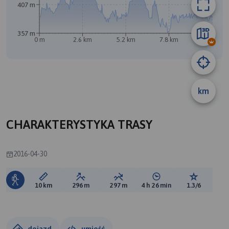
407 m
357 m
0 m
2.6 km
5.2 km
7.8 km
10 km
km
CHARAKTERYSTYKA TRASY
2016-04-30
Długość trasy:
Suma przewyższeń:
Suma spadków:
Średni czas potrzebny 
Ocena tras
10 km
296 m
297 m
4 h 26 min
1.3/6
dojazd
umieść