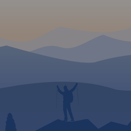
rozwiązania podziału trasy
szlaku na etapy dzienne,
wskazując miejscowości
wraz z listą noclegów, gdzie
najlepiej zrobić odpoczynek.
Mając na uwadze
nastawienie i możliwości
kondycyjne rowerzystów - od
sportowego po zupełnie
rekreacyjną turystykę
rowerową-
zaproponowaliśmy do
wyboru podział trasy na: 2-3-
4-5 etapów
dziennych. Mapę offline
można zakupić w aplikacji
Traseo na urządzenia
mobilne.
Rok wydania 2020