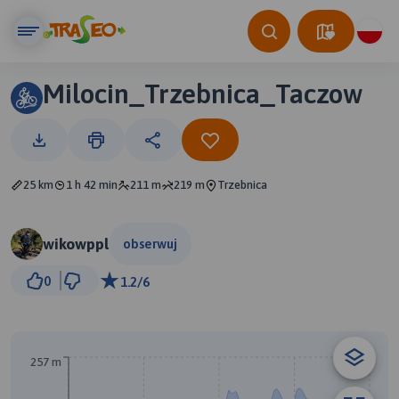
Milocin_Trzebnica_Taczow
25 km
1 h 42 min
211 m
219 m
Trzebnica
wikowppl
obserwuj
2 km
0
1.2/6
© Traseo Map
© OpenMapTiles
© OpenStreetMap contributors
257 m