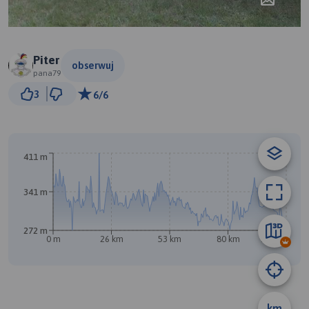
Piter
obserwuj
pana79
20 km
3
6/6
© Traseo Map
© OpenMapTiles
© OpenStreetMap contributors
B
411 m
341 m
272 m
0 m
26 km
53 km
80 km
107 km
km