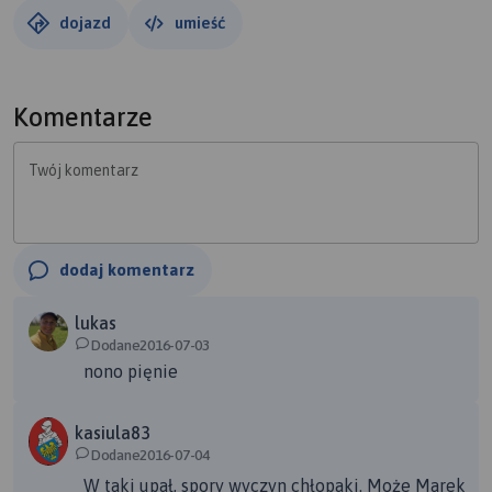
Chechło tu krótki postój na batoniki żele i małe piwko i
dojazd
umieść
dalej w kierunku Miasteczka Śląskiego leśną rajzą przez
miejscowości Tłuczykąt-Siwcowa-Boruszowice-Brynek-
Tworóg-Piłka- Rusinowice-Sadów-Jawornica-Kochcice i
Komentarze
cel naszej wyprawy Pawełki i bardzo smaczny żurek
przyrządzony przez naszą kumpele Madzię :),smaczne
Twój komentarz
piwko i grill.Trasa w tych warunkach 35 stopni w cieniu i
duszno jak diabli na około 85 km musieliśmy odpocząć w
lesie bo mi duchota dawała we znaki a kumplowi parzyło
w stopy, pościągaliśmy buty i koszulki trasa trudna.Artek i
dodaj komentarz
Mario super się razem kręciło kilosy, Artek dzięki za
pokazanie nowych ciekawych miejsc, oby więcej takich
lukas
Dodane2016-07-03
spotkań !
nono pięnie
kasiula83
Dodane2016-07-04
W taki upał, spory wyczyn chłopaki. Może Marek