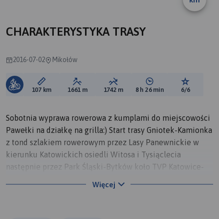
A
CHARAKTERYSTYKA TRASY
2016-07-02
Mikołów
Długość trasy:
Suma przewyższeń:
Suma spadków:
Średni czas potrzebny 
Ocena tras
107 km
1661 m
1742 m
8 h 26 min
6/6
Sobotnia wyprawa rowerowa z kumplami do miejscowości
Pawełki na działkę na grilla:) Start trasy Gniotek-Kamionka
z tond szlakiem rowerowym przez Lasy Panewnickie w
kierunku Katowickich osiedli Witosa i Tysiąclecia
następnie przez Park Śląski-Bytków koło TVP Katowice-
Michałkowice tu spotkanie z kumplami jeden z nich na
Więcej
szybko wymieniał dętkę i dalej w trasę przez Dąbrówkę
Wielką-Żychcice-Dobieszowice-koło Zbiornika wodnego
Kozłowa Góra w miejscowości Świerklaniec-Zalew Nakło