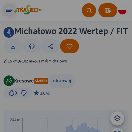
Michałowo 2022 Wertep / FIT
15 km
102 m
61 m
Michałowo
Kresowe
obserwuj
PRO
2 km
0
1.0/6
© Traseo Map
© OpenMapTiles
© OpenStreetMap contributors
244 m