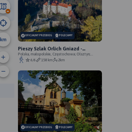
10 km
OFICJALNY PRZEBIEG
POLECAMY
km
Pieszy Szlak Orlich Gniazd -
oficjalny przebieg szlaku
Polska, małopolskie, Częstochowa; Olsztyn;
Mirów; Bobolice; Morsko; Ogrodzieniec; Pilica;
6/6
158 km
2km
Smoleń; By
rasy:
OFICJALNY PRZEBIEG
POLECAMY