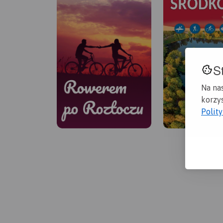
S
Na na
korzys
Polit