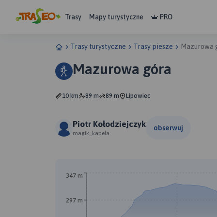
Trasy
Mapy turystyczne
PRO
Trasy turystyczne
Trasy piesze
Mazurowa 
Mazurowa góra
10 km
89 m
89 m
Lipowiec
Piotr Kołodziejczyk
obserwuj
magik_kapela
347 m
297 m
A
B