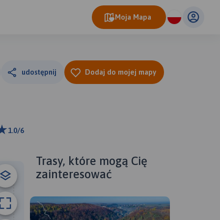
Moja Mapa
udostępnij
Dodaj do mojej mapy
1.0/6
ributors
Trasy, które mogą Cię
zainteresować