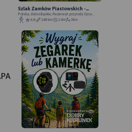
Szlak Zamków Piastowskich -
oficjalny przebieg
Polska, dolnośląskie, Rezerwat przyrody Góra
Choina, Zagórze Śląskie, powiat wałbrzyski
6/6
148 km
2 dni
3km
APA