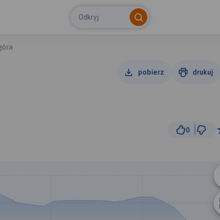
Odkryj
góra
pobierz
drukuj
0
1 km
© Traseo Map
© OpenMapTiles
© OpenStreetMap cont