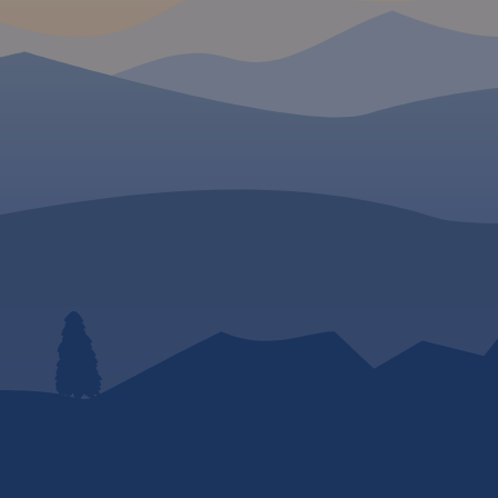
Zwierzyniec, Krasnobród, Józefów, Susiec, Tomaszów
.
Rok
Lubelski, Narol, Horyniec Zdrój, Bełżec, Lubycza
Królewska i Cieszanów.
Zapraszamy na rowerową podróż przez ten
niezwykły zakątek, do zwiedzania atrakcji i
odkrywania tajemnic Roztocza!