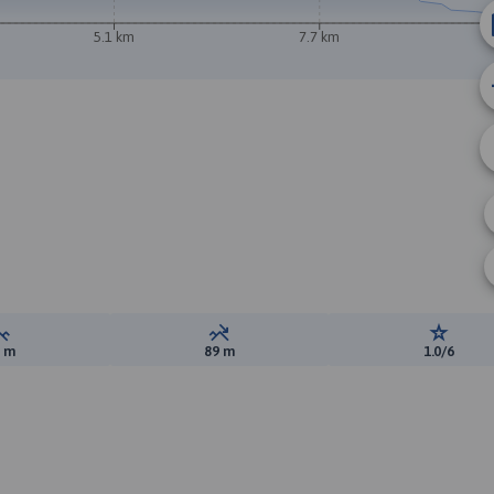
5.1 km
7.7 km
Suma przewyższeń:
Suma spadków:
Ocena t
9 m
89 m
1.0/6