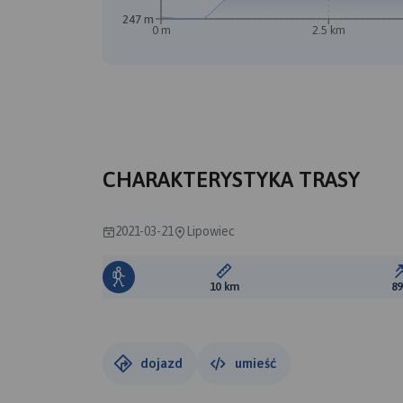
247 m
0 m
2.5 km
CHARAKTERYSTYKA TRASY
2021-03-21
Lipowiec
Długość trasy:
10 km
8
dojazd
umieść