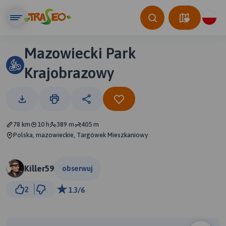
Mazowiecki Park
Krajobrazowy
78 km
10 h
389 m
405 m
Polska, mazowieckie, Targówek Mieszkaniowy
Killer59
obserwuj
5 km
2
1.3/6
© Traseo Map
© OpenMapTiles
© OpenStreetMap contributors
B