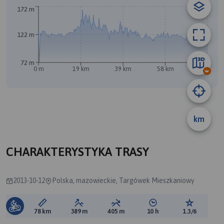
A
172 m
122 m
72 m
0 m
19 km
39 km
58 km
78 km
km
CHARAKTERYSTYKA TRASY
2013-10-12
Polska, mazowieckie, Targówek Mieszkaniowy
Długość trasy:
Suma przewyższeń:
Suma spadków:
Średni czas potrzebny 
Ocena tras
78 km
389 m
405 m
10 h
1.3/6