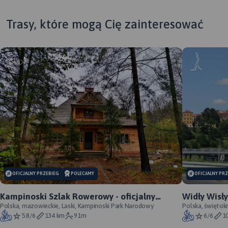
Trasy, które mogą Cię zainteresować
OFICJALNY PRZEBIEG
POLECAMY
OFICJALNY PR
Kampinoski Szlak Rowerowy - oficjalny
Widły Wisły
przebieg szlaku
Polska, mazowieckie, Laski, Kampinoski Park Narodowy
Annopol - o
Polska, świętok
5.8/6
134 km
91m
6/6
1