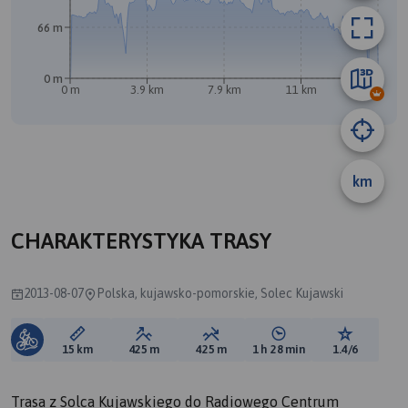
A
66 m
0 m
0 m
3.9 km
7.9 km
11 km
15 km
km
CHARAKTERYSTYKA TRASY
2013-08-07
Polska, kujawsko-pomorskie, Solec Kujawski
Długość trasy:
Suma przewyższeń:
Suma spadków:
Średni czas potrzebny 
Ocena tras
15 km
425 m
425 m
1 h 28 min
1.4/6
Trasa z Solca Kujawskiego do Radiowego Centrum