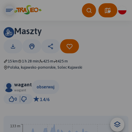
Maszty
15 km
1 h 28 min
425 m
425 m
Polska, kujawsko-pomorskie, Solec Kujawski
wagant
obserwuj
wagant
2 km
0
1.4/6
© Traseo Map
© OpenMapTiles
© OpenStreetMap contributors
B
133 m