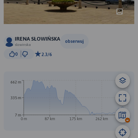
IRENA SŁOWIŃSKA
obserwuj
slowinska
50 km
0
2.3/6
© Traseo Map
© OpenMapTiles
© OpenStreetMap contributors
662 m
335 m
A
7 m
0 m
87 km
175 km
262 km
350 km
B