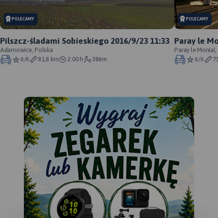
POLECAMY
POLECAMY
Pilszcz-śladami Sobieskiego 2016/9/23 11:33
Paray le Mo
Adamowice, Polska
Paray le Monial,
6/6
81,8 km
2:00 h
386m
6/6
7