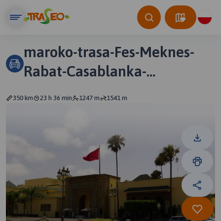
maroko-trasa-Fes-Meknes-
Rabat-Casablanka-
27.06.2017
350 km
23 h 36 min
1247 m
1541 m