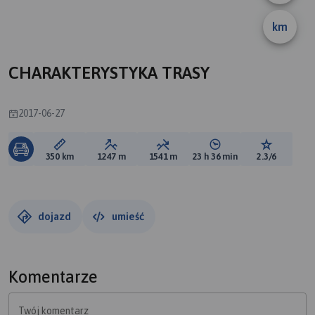
km
CHARAKTERYSTYKA TRASY
2017-06-27
Długość trasy:
Suma przewyższeń:
Suma spadków:
Średni czas potrzebny 
Ocena tras
350 km
1247 m
1541 m
23 h 36 min
2.3/6
dojazd
umieść
Komentarze
Twój komentarz