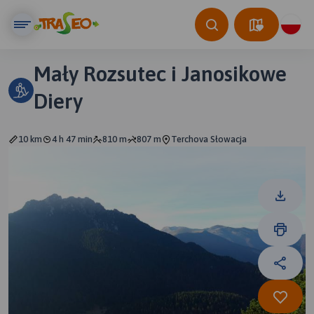
Mały Rozsutec i Janosikowe
Diery
10 km
4 h 47 min
810 m
807 m
Terchova Słowacja