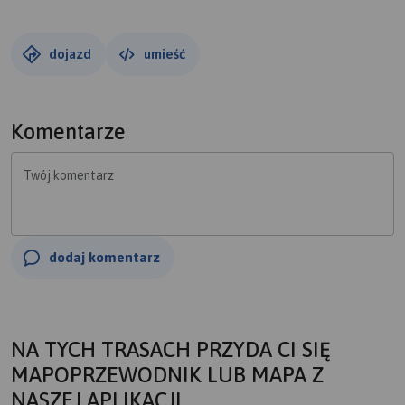
przejście ułatwiają liczne drabinki, łańcuchy i klamry. Przy
zejściu niestety kolejki ludzi do góry utrudniają zejście
dość mocno.
dojazd
umieść
Komentarze
Twój komentarz
dodaj komentarz
NA TYCH TRASACH PRZYDA CI SIĘ
MAPOPRZEWODNIK LUB MAPA Z
NASZEJ APLIKACJI