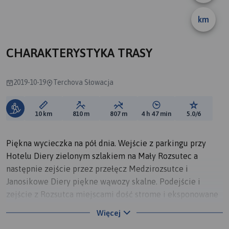
km
CHARAKTERYSTYKA TRASY
2019-10-19
Terchova Słowacja
Długość trasy:
Suma przewyższeń:
Suma spadków:
Średni czas potrzebny 
Ocena tras
10 km
810 m
807 m
4 h 47 min
5.0/6
Piękna wycieczka na pół dnia. Wejście z parkingu przy
Hotelu Diery zielonym szlakiem na Mały Rozsutec a
następnie zejście przez przełęcz Medzirozsutce i
Janosikowe Diery piękne wąwozy skalne. Podejście i
zejście z Rozsutca miejscami dość strome i eksponowane
ubezpieczone linami stalowymi i łańcuchami. Widok ze
Więcej
szczytu wspaniały. Janosikowe Diery to też cud natury.