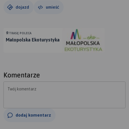
www.kajaki-na-wisle.pl
dojazd
umieść
biuro@kajaki-na-wisle.pl
Tel.: +48 668 389 789
TRASĘ POLECA
Małopolska Ekoturystyka
Komentarze
Twój komentarz
dodaj komentarz