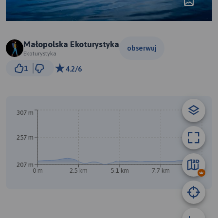
Małopolska Ekoturystyka
obserwuj
Ekoturystyka
2 km
1
4.2/6
© Traseo Map
© OpenMapTiles
© OpenStreetMap contributors
A
307 m
257 m
207 m
0 m
2.5 km
5.1 km
7.7 km
10 km