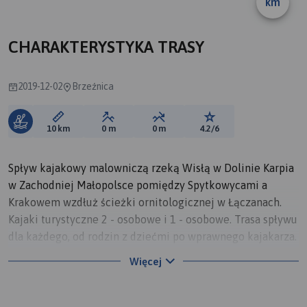
km
B
CHARAKTERYSTYKA TRASY
2019-12-02
Brzeźnica
Długość trasy:
Suma przewyższeń:
Suma spadków:
Ocena trasy:
10 km
0 m
0 m
4.2/6
Spływ kajakowy malowniczą rzeką Wisłą w Dolinie Karpia
w Zachodniej Małopolsce pomiędzy Spytkowycami a
Krakowem wzdłuż ścieżki ornitologicznej w Łączanach.
Kajaki turystyczne 2 - osobowe i 1 - osobowe. Trasa spływu
dla każdego, od rodzin z dziećmi po wprawnego kajakarza.
Istnieje możliwość połączenia spływu z rowerami (rowery
Więcej
zostaną przewiezione na metę spływu). Po zakończonym
spływie możliwe ognisko np. z pieczeniem kiełbasek.