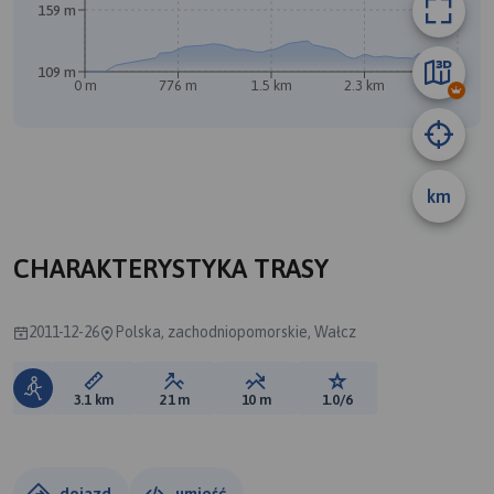
159 m
109 m
0 m
776 m
1.5 km
2.3 km
3.1 km
km
CHARAKTERYSTYKA TRASY
2011-12-26
Polska, zachodniopomorskie, Wałcz
Długość trasy:
Suma przewyższeń:
Suma spadków:
Ocena trasy:
3.1 km
21 m
10 m
1.0/6
dojazd
umieść