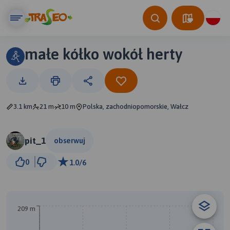
małe kółko wokół herty
3.1 km
21 m
10 m
Polska, zachodniopomorskie, Wałcz
pit_1
obserwuj
300 m
0
1.0/6
© Traseo Map
© OpenMapTiles
© OpenStreetMap contributors
A
209 m
B