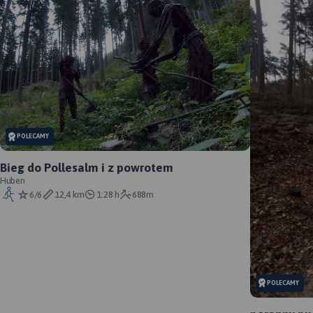
POLECAMY
Bieg do Pollesalm i z powrotem
Huben
6/6
12,4 km
1:28 h
688m
POLECAMY