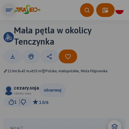
Mała pętla w okolicy
Tenczynka
11 km
42 m
53 m
Polska, małopolskie, Wola Filipowska
cezary.soja
obserwuj
cezary.soja
1 km
1
1.0/6
© Traseo Map
© OpenMapTiles
© OpenStreetMap contributors
A
B
362 m