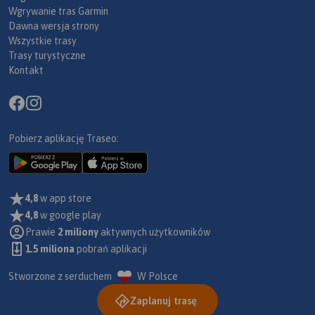
Wgrywanie tras Garmin
Dawna wersja strony
Wszystkie trasy
Trasy turystyczne
Kontakt
Pobierz aplikację Traseo:
4,8
w app store
4,8
w google play
Prawie
2 miliony
aktywnych użytkowników
1.5 miliona
pobrań aplikacji
Stworzone z serduchem
W Polsce
Zaplanuj trasę