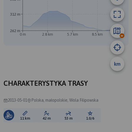
312 m
262 m
0 m
2.8 km
5.7 km
8.5 km
11 km
km
CHARAKTERYSTYKA TRASY
2013-05-01
Polska, małopolskie, Wola Filipowska
Długość trasy:
Suma przewyższeń:
Suma spadków:
Ocena trasy:
11 km
42 m
53 m
1.0/6