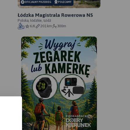
OFICJALNY PRZEBIEG
POLECAMY
Łódzka Magistrala Rowerowa NS
Polska, łódzkie, Łódź
6/6
201 km
300m
APA