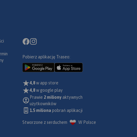
ci
rmin
Pobierz aplikację Traseo:
ny
4,8
w app store
4,8
w google play
Prawie
2 miliony
aktywnych
użytkowników
1.5 miliona
pobrań aplikacji
Stworzone z serduchem
W Polsce