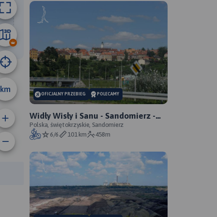
21 km
km
OFICJALNY PRZEBIEG
POLECAMY
Widły Wisły i Sanu - Sandomierz -
Zawichost - Annopol - oficjalny
Polska, świętokrzyskie, Sandomierz
6/6
101 km
458m
przebieg
anie trasy:
a trasy: