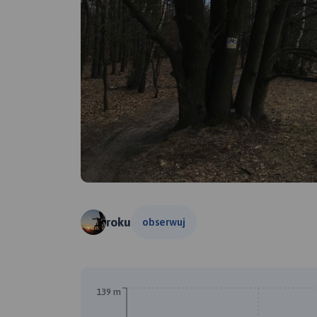
roku
obserwuj
139 m