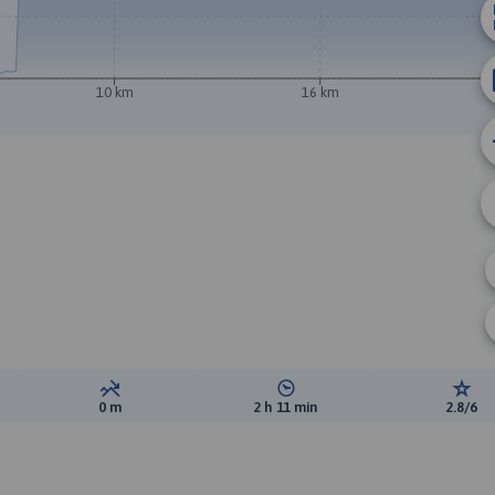
10 km
16 km
ewyższeń:
Suma spadków:
Średni czas potrzebny na pokon
Ocen
0 m
2 h 11 min
2.8/6