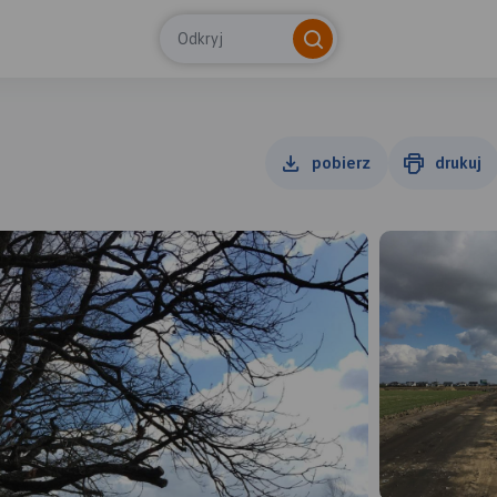
Odkryj
pobierz
drukuj