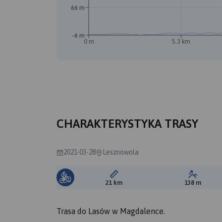
66 m
-6 m
0 m
5.3 km
CHARAKTERYSTYKA TRASY
2021-03-28
Lesznowola
Długość trasy:
Suma prz
21 km
138 m
Trasa do Lasów w Magdalence.