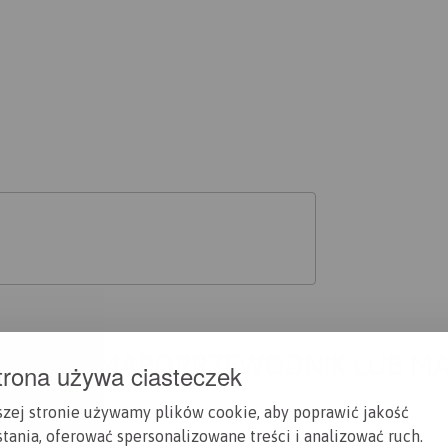
A CI SIĘ MAPOPRZEWODNIK LUB M
trona używa ciasteczek
szej stronie używamy plików cookie, aby poprawić jakość
tania, oferować spersonalizowane treści i analizować ruch.