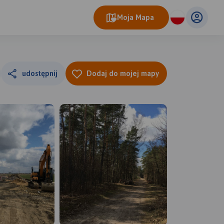
Moja Mapa
udostępnij
Dodaj do mojej mapy